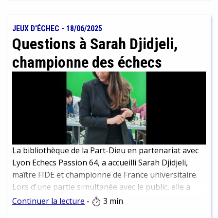
continuer à les déguster plus tard. Nous vous en
présentons un petit échantillon ici. Attention
cependant à ne pas trop plonger dans un chapitre
JEUX D'ÉCHEC
-
18/06/2025
passionnant et en ressortir trois arrêts plus loin que
Questions à Sarah Djidjeli,
votre destination ! Nous parlons d’expérience…
championne des échecs
La bibliothèque de la Part-Dieu en partenariat avec
Lyon Echecs Passion 64, a accueilli Sarah Djidjeli,
maître FIDE et championne de France universitaire.
Lors d'une partie simultanée avec le public, elle a
affronté 44 joueuses et joueurs. Résultat final, alors
Continuer la lecture
-
3 min
que toutes les parties n'étaient pas terminées : 3