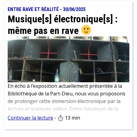
ENTRE RAVE ET RÉALITÉ
-
30/06/2025
Musique[s] électronique[s] :
même pas en rave
En écho à l’exposition actuellement présentée à la
Bibliothèque de la Part-Dieu, nous vous proposons
de prolonger cette immersion électronique par la
lecture et quelques vidéos. Entre classiques de la
culture électro et nouvelles perspectives.
Continuer la lecture
-
13 min