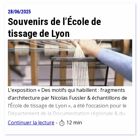
28/06/2025
Souvenirs de l’École de
tissage de Lyon
L’exposition « Des motifs qui habillent : fragments
d’architecture par Nicolas Fussler & échantillons de
l’École de tissage de Lyon », a été l’occasion pour le
Département de la Documentation régionale & du
Dépôt légal de mettre un coup de projecteur sur
Continuer la lecture
-
12 min
l’École de tissage et sa bibliothèque, dont la BmL
conserve une partie des collections. Visites,