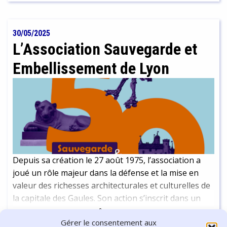
nuls et 41 victoires pour Sarah. C'est ici l'occasion de
revenir avec elle sur son parcours et sa passion.
30/05/2025
L’Association Sauvegarde et
Embellissement de Lyon
Depuis sa création le 27 août 1975, l’association a
joué un rôle majeur dans la défense et la mise en
valeur des richesses architecturales et culturelles de
la capitale des Gaules. Son action s’inscrit dans un
réseau plus large d’associations et de structures
Continuer la lecture
-
16 min
Gérer le consentement aux
engagées dans la préservation du patrimoine mais