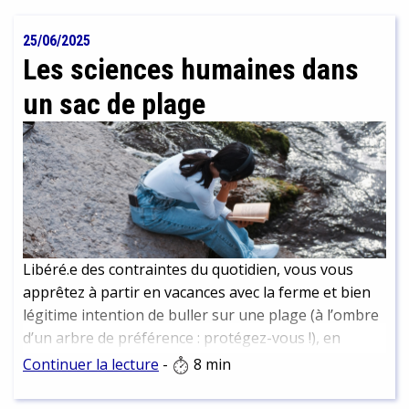
rencontres, recherche d’archives ont permis de
reconstituer son histoire et d’en faire un portrait
25/06/2025
vivant que nous vous livrons ici.
Les sciences humaines dans
un sac de plage
Libéré.e des contraintes du quotidien, vous vous
apprêtez à partir en vacances avec la ferme et bien
légitime intention de buller sur une plage (à l’ombre
d’un arbre de préférence : protégez-vous !), en
dégainant un roman bien dépaysant… Et si la période
Continuer la lecture
-
8 min
estivale était plutôt l’occasion de prendre du recul
sur la société et le monde tels qu’ils vont. Si c’était en