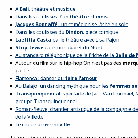
A
Bali
, théâtre et musique
Dans les coulisses d’un
théâtre chinois
Jacques Bonnaffé
: un comédien se lâche en solo
Dans les coulisses du
Dindon
, pièce comique
Laetitia Casta
parle théâtre avec Lisa Pajon
Strip-tease
dans un cabaret du Nord
Au standard téléphonique de la friche de la
Belle de 
Autour du film sur le hip-hop On n’est pas des
marqu
partie
Flamenca : danser ou
faire l’amour
Au Balajo, un dancing mythique pour les
femmes se
Transquinquennal
, spectacle de Jaco Van Dormael, 
groupe Transquinquennal
Roman-fleuve, chantier artistique de la compagnie d
de la Villette
Le cirque arrive en
ville
Il y en a bien d’autres encore, mais je vous laisse l