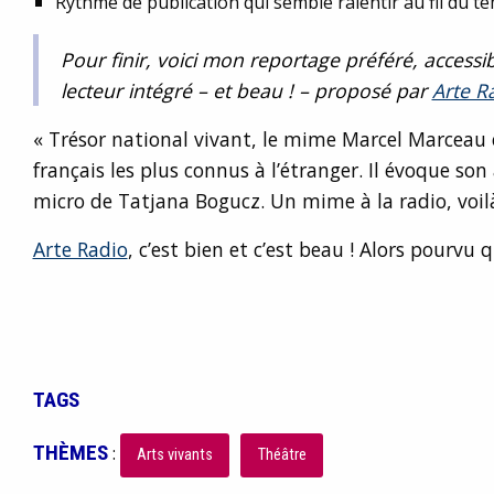
Rythme de publication qui semble ralentir au fil du t
Pour finir, voici mon reportage préféré, accessib
lecteur intégré – et beau ! – proposé par
Arte R
« Trésor national vivant, le mime Marcel Marceau e
français les plus connus à l’étranger. Il évoque son 
micro de Tatjana Bogucz. Un mime à la radio, voil
Arte Radio
, c’est bien et c’est beau ! Alors pourvu q
TAGS
THÈMES
:
Arts vivants
Théâtre