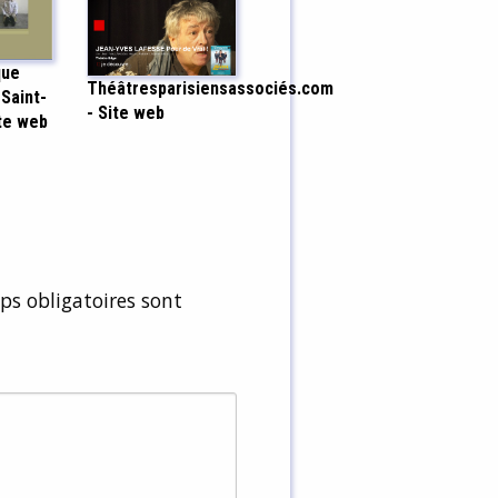
que
Théâtresparisiensassociés.com
 Saint-
- Site web
ite web
s obligatoires sont