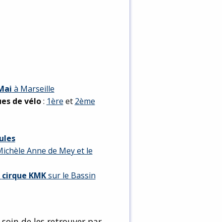
Mai
à Marseille
es de vélo
:
1ère
et
2ème
ules
Michèle Anne de Mey et le
e
cirque KMK
sur le Bassin
e soin de les retrouver par