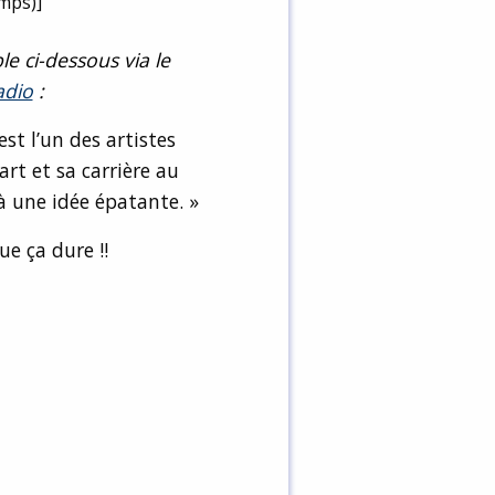
emps)]
le ci-dessous via le
adio
:
st l’un des artistes
art et sa carrière au
à une idée épatante. »
ue ça dure !!