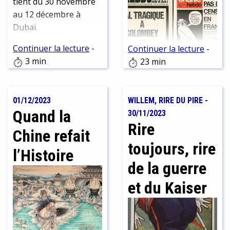
tient du 30 novembre
au 12 décembre à
Dubaï.
Continuer la lecture
-
Continuer la lecture
-
3 min
23 min
Hara-kiri est un
mensuel, mais aussi un
hebdomadaire, qui
01/12/2023
WILLEM, RIRE DU PIRE
-
deviendra ensuite un
Quand la
30/11/2023
Hebdo, puis un
Rire
mensuel, un Charlie
Chine refait
matin, un Charlie
toujours, rire
l’Histoire
mensuel et enfin, un
de la guerre
Charlie Hebdo. Les
périodicités et les
et du Kaiser
noms changent au gré
des humeurs et des
censures politiques.