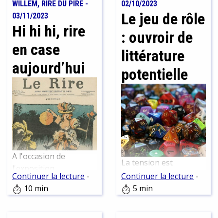
WILLEM, RIRE DU PIRE
-
02/10/2023
Le jeu de rôle
03/11/2023
Hi hi hi, rire
: ouvroir de
en case
littérature
aujourd’hui
potentielle
A l'occasion de
La tension est
l'exposition
palpable : tous les
Continuer la lecture
-
Continuer la lecture
-
rétrospective "Rire du
regards sont tournés
10 min
5 min
pire" de Willem en
vers le dé à vingt faces
partenariat avec la
qui roule sur la table et
Bibliothèque Nationale