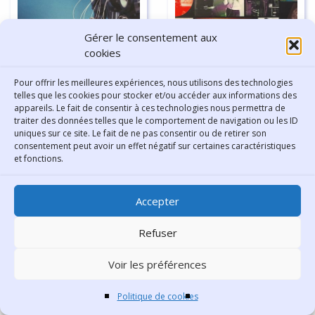
Gérer le consentement aux
cookies
Qu'est-ce qu'une
Pour offrir les meilleures expériences, nous utilisons des technologies
compilation ? Si la
telles que les cookies pour stocker et/ou accéder aux informations des
Avec MidJourney ou
nature d'un best of ou
appareils. Le fait de consentir à ces technologies nous permettra de
traiter des données telles que le comportement de navigation ou les ID
ChatGPT, l’intelligence
d'un greatest hits est
Continuer la lecture
-
Continuer la lecture
-
uniques sur ce site. Le fait de ne pas consentir ou de retirer son
artificielle générative
avant tout mercantile,
7 min
14 min
consentement peut avoir un effet négatif sur certaines caractéristiques
et fonctions.
(IAG) permet
quels sont les aspects
d’automatiser la
artistiques d'une
production de textes
bonne compilation ?
A REDÉCOUVRIR
-
À REDÉCOUVRIR
-
Accepter
ou d’images. Les
Mini panorama de
17/11/2023
04/11/2023
programmes capables
quelques disques
Adorable
DJ Krush
Refuser
de mettre en forme
remarquablement
« Against
« Strictly
Voir les préférences
une consigne à partir
édités par des labels
d’une immense base
passionnants et
perfection »
turntablized »
Politique de cookies
de données se
passionnés.