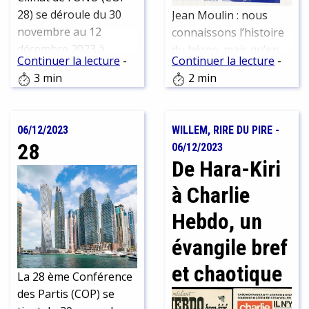
et une armée de "quiet
pas de soulever les
28) se déroule du 30
Jean Moulin : nous
quitters" proteste
polémiques. Mais de
novembre au 12
connaissons l’histoire
silencieusement contre
quoi parle-t-on
décembre 2023 à
du héros, mais qu’en
des conditions de
Continuer la lecture
-
Continuer la lecture
-
aujourd’hui lorsque
Dubaï, aux Émirats
disent ceux qui l’ont
travail qu'ils ne
3 min
2 min
l’on parle d’ésotérisme
Arabes Unis.
connu ? Du 30
supportent plus.
? Quel rapport entre le
novembre 2023 au 30
féminin sacré, la quête
novembre 2024, le
06/12/2023
WILLEM, RIRE DU PIRE
-
morale des Francs-
Centre d’Histoire de la
28
06/12/2023
maçons et des adeptes
Résistance et de la
De Hara-Kiri
de la rose-croix, les
Déportation (CHRD -
disciples d’Alan Kardec
Lyon 7) dédie une
à Charlie
et les influenceurs du
exposition intime à
Hebdo, un
Witchtok ?
l’humain derrière la
légende.
évangile bref
et chaotique
La 28 ème Conférence
des Partis (COP) se