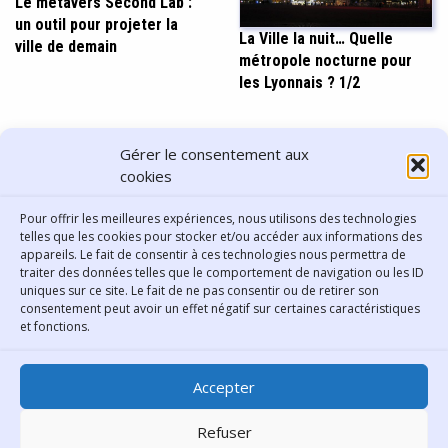
Le métavers Second Lab :
un outil pour projeter la
La Ville la nuit… Quelle
ville de demain
métropole nocturne pour
les Lyonnais ? 1/2
PARTAGER CET ARTICLE
Gérer le consentement aux
cookies
Pour offrir les meilleures expériences, nous utilisons des technologies
telles que les cookies pour stocker et/ou accéder aux informations des
appareils. Le fait de consentir à ces technologies nous permettra de
traiter des données telles que le comportement de navigation ou les ID
uniques sur ce site. Le fait de ne pas consentir ou de retirer son
consentement peut avoir un effet négatif sur certaines caractéristiques
Contact
et fonctions.
Bibliothèque municipale de
Accepter
Lyon
30 Boulevard Vivier-Merle
Refuser