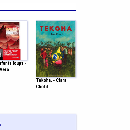
fants loups -
 Vera
Tekoha. - Clara
Chotil
5