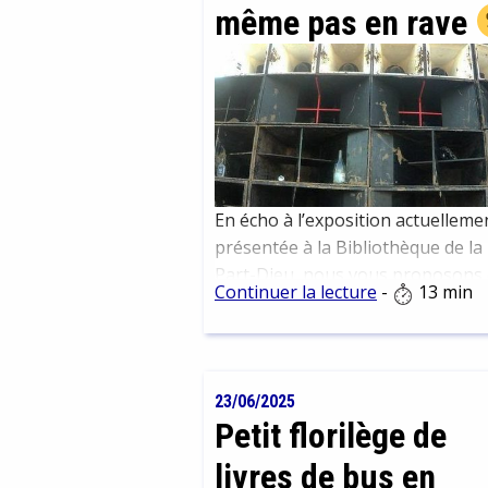
même pas en rave
En écho à l’exposition actuelleme
présentée à la Bibliothèque de la
Part-Dieu, nous vous proposons
Continuer la lecture
-
13 min
prolonger cette immersion
électronique par la lecture et
quelques vidéos. Entre classiques
la culture électro et nouvelles
23/06/2025
perspectives.
Petit florilège de
livres de bus en