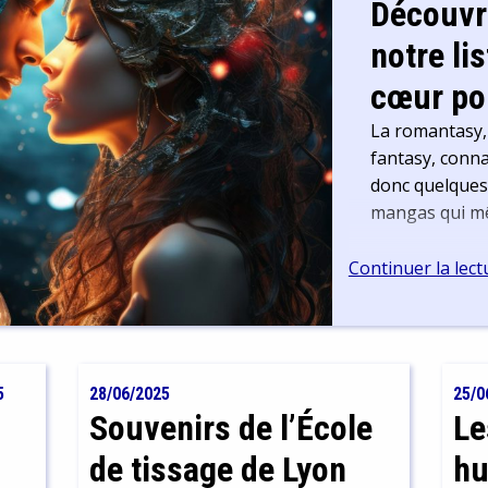
Découvr
notre li
cœur pou
La romantasy,
fantasy, connaî
donc quelques 
mangas qui mê
Continuer la lect
5
28/06/2025
25/0
Souvenirs de l’École
Le
de tissage de Lyon
hu