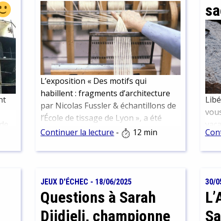
sa
L’exposition « Des motifs qui
habillent : fragments d’architecture
nt
Libé
par Nicolas Fussler & échantillons de
vous
l’École de tissage de Lyon », a été
 de
vaca
l’occasion pour le Département de la
Continuer la lecture
-
12 min
Cont
légi
Documentation régionale & du Dépôt
plag
légal de mettre un coup de projecteur
 de
préf
sur l’École de tissage et sa
dég
bibliothèque, dont la BmL conserve
JEUX D'ÉCHEC
-
18/06/2025
30/0
dépa
une partie des collections. Visites,
Questions à Sarah
L’
étai
rencontres, recherche d’archives ont
recu
Djidjeli, championne
Sa
permis de reconstituer son histoire