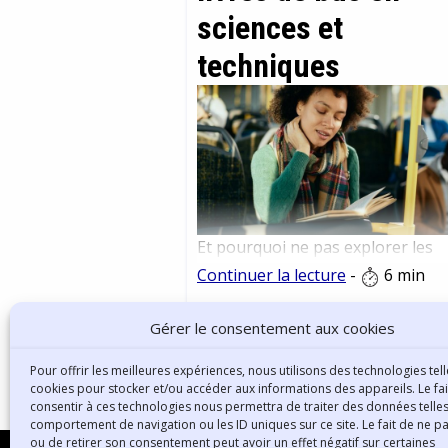
sciences et
techniques
Et pourquoi ne pas explorer les
sciences et techniques à travers 
Continuer la lecture
-
6 min
petits ouvrages simples, aux
chapitres courts, très pédagogiq
Gérer le consentement aux cookies
avec parfois une petite dose
d’humour ? Des livres que l’on pe
Pour offrir les meilleures expériences, nous utilisons des technologies tell
cookies pour stocker et/ou accéder aux informations des appareils. Le fai
prendre dans le bus ou le train e
consentir à ces technologies nous permettra de traiter des données telles
l’on peut remettre dans son sac à
comportement de navigation ou les ID uniques sur ce site. Le fait de ne p
ou de retirer son consentement peut avoir un effet négatif sur certaines
tout moment pour continuer à le