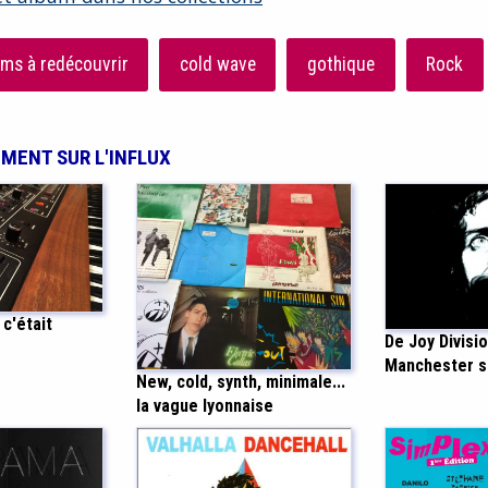
ms à redécouvrir
cold wave
gothique
Rock
EMENT SUR L'INFLUX
c'était
De Joy Divisio
Manchester 
New, cold, synth, minimale...
la vague lyonnaise