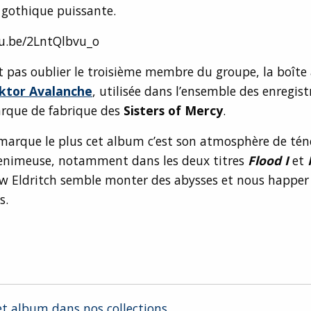
gothique puissante.
tu.be/2LntQlbvu_o
it pas oublier le troisième membre du groupe, la boîte
ktor Avalanche
, utilisée dans l’ensemble des enregis
arque de fabrique des
Sisters of Mercy
.
marque le plus cet album c’est son atmosphère de tén
 venimeuse, notamment dans les deux titres
Flood I
et
ew Eldritch semble monter des abysses et nous happer
s.
et album dans nos collections