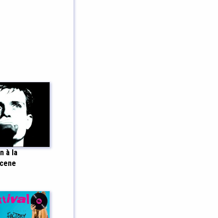
n à la
scene