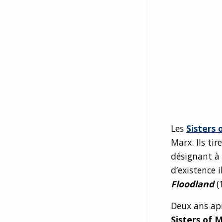
Les
Sisters 
Marx. Ils ti
désignant à 
d’existence 
Floodland
(
Deux ans apr
Sisters of 