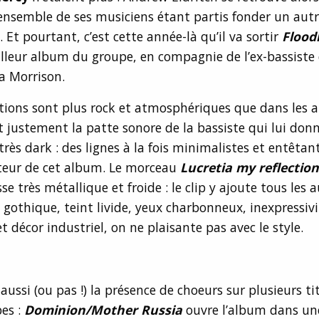
ensemble de ses musiciens étant partis fonder un autr
. Et pourtant, c’est cette année-là qu’il va sortir
Flood
lleur album du groupe, en compagnie de l’ex-bassiste
ia Morrison.
ations sont plus rock et atmosphériques que dans les 
t justement la patte sonore de la bassiste qui lui don
rès dark : des lignes à la fois minimalistes et entêtan
cteur de cet album. Le morceau
Lucretia my reflection
e très métallique et froide : le clip y ajoute tous les 
gothique, teint livide, yeux charbonneux, inexpressiv
et décor industriel, on ne plaisante pas avec le style.
aussi (ou pas !) la présence de choeurs sur plusieurs ti
bes :
Dominion/Mother Russia
ouvre l’album dans un