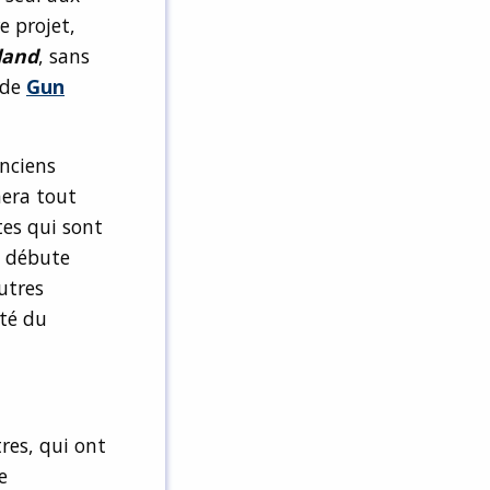
e projet,
land
, sans
 de
Gun
anciens
nera tout
tes qui sont
débute
autres
ité du
tres, qui ont
e