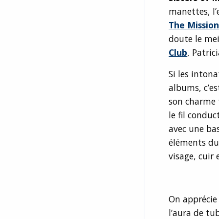
manettes, l’
The Mission
doute le mei
Club
, Patric
Si les inton
albums, c’es
son charme t
le fil condu
avec une bass
éléments du 
visage, cuir 
On apprécie 
l’aura de tu