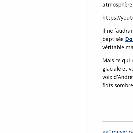
atmosphère 
https://you
Il ne faudra
baptisée
Do
véritable m
Mais ce qui 
glaciale et
voix d’Andr
flots sombre
>>Trouver c