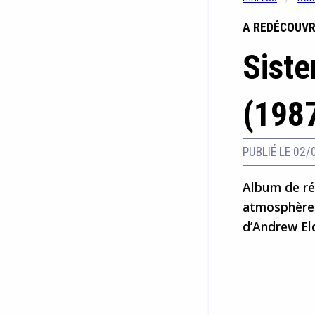
A REDÉCOUVR
Siste
(198
PUBLIÉ LE 02/
Album de ré
atmosphère 
d’Andrew Eld