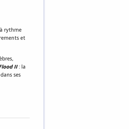
 à rythme
trements et
èbres,
Flood II
: la
 dans ses