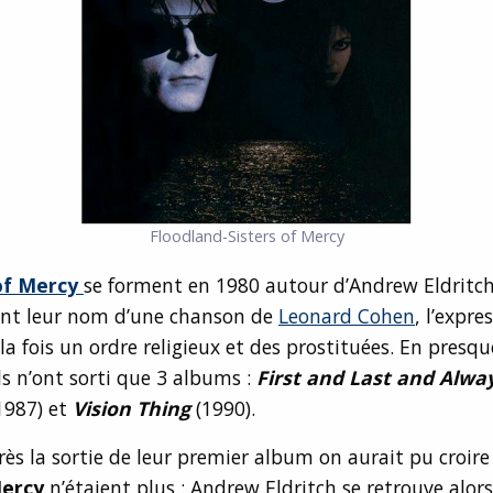
Floodland-Sisters of Mercy
of Mercy
se forment en 1980 autour d’Andrew Eldritch
rent leur nom d’une chanson de
Leonard Cohen
, l’expre
la fois un ordre religieux et des prostituées. En presq
ils n’ont sorti que 3 albums :
First and Last and Alwa
1987) et
Vision Thing
(1990).
ès la sortie de leur premier album on aurait pu croire
Mercy
n’étaient plus : Andrew Eldritch se retrouve alors