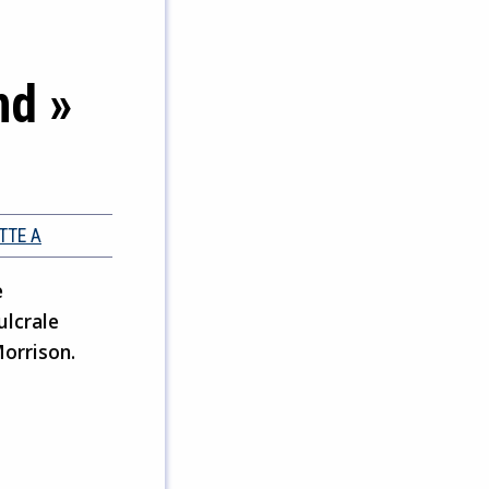
nd »
TTE A
e
ulcrale
Morrison.