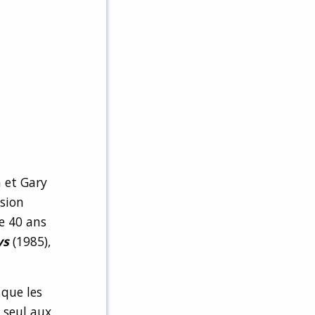
 et Gary
ssion
ue 40 ans
ys
(1985),
 que les
 seul aux