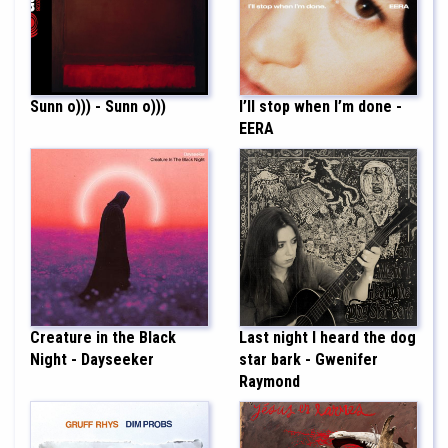
Sunn o))) - Sunn o)))
I’ll stop when I’m done -
EERA
Creature in the Black
Last night I heard the dog
Night - Dayseeker
star bark - Gwenifer
Raymond