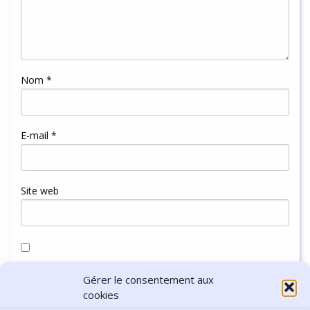
Nom
*
E-mail
*
Site web
Enregistrer mon nom, mon e-mail et mon site dans le
Gérer le consentement aux
navigateur pour mon prochain commentaire.
cookies