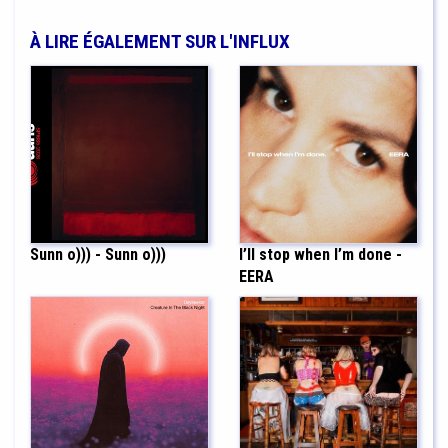
À LIRE ÉGALEMENT SUR L'INFLUX
Sunn o))) - Sunn o)))
I’ll stop when I’m done -
EERA