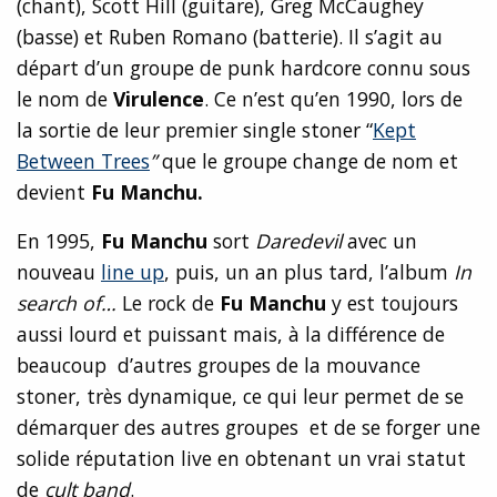
(chant), Scott Hill (guitare), Greg McCaughey
(basse) et Ruben Romano (batterie). Il s’agit au
départ d’un groupe de punk hardcore connu sous
le nom de
Virulence
. Ce n’est qu’en 1990, lors de
la sortie de leur premier single stoner “
Kept
Between Trees
”
que le groupe change de nom et
devient
Fu Manchu
.
En 1995,
Fu Manchu
sort
Daredevil
avec un
nouveau
line up
, puis, un an plus tard, l’album
In
search of…
Le rock de
Fu Manchu
y est toujours
aussi lourd et puissant mais, à la différence de
beaucoup d’autres groupes de la mouvance
stoner, très dynamique, ce qui leur permet de se
démarquer des autres groupes et de se forger une
solide réputation live en obtenant un vrai statut
de
cult band
.