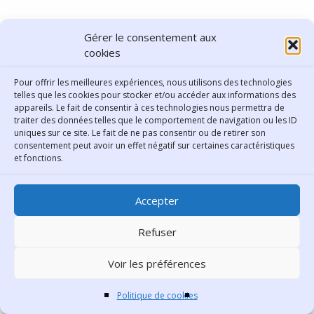
Gérer le consentement aux
Ramifications du stoner
cookies
Pour offrir les meilleures expériences, nous utilisons des technologies
Nous aurions pu présenter de nombreux autres
telles que les cookies pour stocker et/ou accéder aux informations des
groupes de stoner rock, genre dont vous pouvez
appareils. Le fait de consentir à ces technologies nous permettra de
traiter des données telles que le comportement de navigation ou les ID
parcourir les ramifications sur l’excellent site
Every
uniques sur ce site. Le fait de ne pas consentir ou de retirer son
Noise at Once
.
consentement peut avoir un effet négatif sur certaines caractéristiques
et fonctions.
Accepter
Refuser
Voir les préférences
Politique de cookies