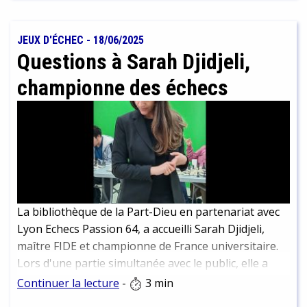
continuer à les déguster plus tard. Nous vous en
présentons un petit échantillon ici. Attention
cependant à ne pas trop plonger dans un chapitre
JEUX D'ÉCHEC
-
18/06/2025
passionnant et en ressortir trois arrêts plus loin que
Questions à Sarah Djidjeli,
votre destination ! Nous parlons d’expérience…
championne des échecs
La bibliothèque de la Part-Dieu en partenariat avec
Lyon Echecs Passion 64, a accueilli Sarah Djidjeli,
maître FIDE et championne de France universitaire.
Lors d'une partie simultanée avec le public, elle a
affronté 44 joueuses et joueurs. Résultat final, alors
Continuer la lecture
-
3 min
que toutes les parties n'étaient pas terminées : 3