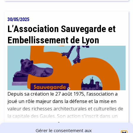
nuls et 41 victoires pour Sarah. C'est ici l'occasion de
revenir avec elle sur son parcours et sa passion.
30/05/2025
L’Association Sauvegarde et
Embellissement de Lyon
Depuis sa création le 27 août 1975, l’association a
joué un rôle majeur dans la défense et la mise en
valeur des richesses architecturales et culturelles de
la capitale des Gaules. Son action s’inscrit dans un
réseau plus large d’associations et de structures
Continuer la lecture
-
16 min
Gérer le consentement aux
engagées dans la préservation du patrimoine mais