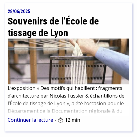
28/06/2025
Souvenirs de l’École de
tissage de Lyon
L’exposition « Des motifs qui habillent : fragments
d’architecture par Nicolas Fussler & échantillons de
l’École de tissage de Lyon », a été l’occasion pour le
Département de la Documentation régionale & du
Dépôt légal de mettre un coup de projecteur sur
Continuer la lecture
-
12 min
l’École de tissage et sa bibliothèque, dont la BmL
conserve une partie des collections. Visites,