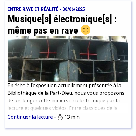
ENTRE RAVE ET RÉALITÉ
-
30/06/2025
Musique[s] électronique[s] :
même pas en rave
En écho à l’exposition actuellement présentée à la
Bibliothèque de la Part-Dieu, nous vous proposons
de prolonger cette immersion électronique par la
lecture et quelques vidéos. Entre classiques de la
culture électro et nouvelles perspectives.
Continuer la lecture
-
13 min