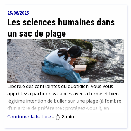
rencontres, recherche d’archives ont permis de
reconstituer son histoire et d’en faire un portrait
25/06/2025
vivant que nous vous livrons ici.
Les sciences humaines dans
un sac de plage
Libéré.e des contraintes du quotidien, vous vous
apprêtez à partir en vacances avec la ferme et bien
légitime intention de buller sur une plage (à l’ombre
d’un arbre de préférence : protégez-vous !), en
dégainant un roman bien dépaysant… Et si la période
Continuer la lecture
-
8 min
estivale était plutôt l’occasion de prendre du recul
sur la société et le monde tels qu’ils vont. Si c’était en