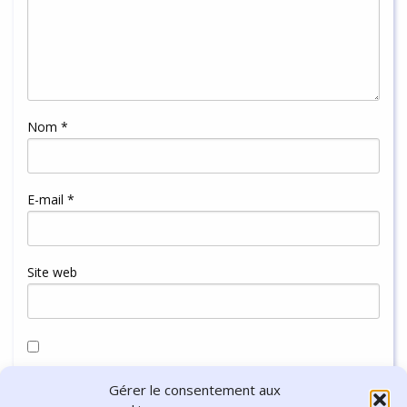
Nom
*
E-mail
*
Site web
Enregistrer mon nom, mon e-mail et mon site dans le
Gérer le consentement aux
navigateur pour mon prochain commentaire.