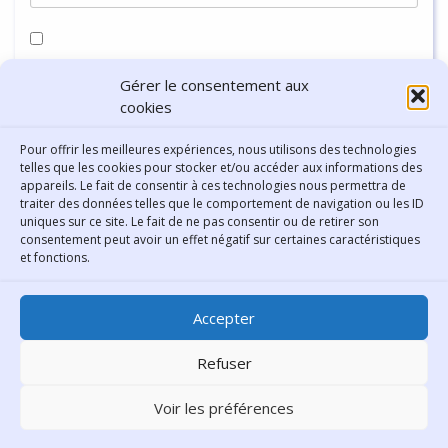
Enregistrer mon nom, mon e-mail et mon site dans le
Gérer le consentement aux
navigateur pour mon prochain commentaire.
cookies
Pour offrir les meilleures expériences, nous utilisons des technologies
telles que les cookies pour stocker et/ou accéder aux informations des
appareils. Le fait de consentir à ces technologies nous permettra de
traiter des données telles que le comportement de navigation ou les ID
uniques sur ce site. Le fait de ne pas consentir ou de retirer son
consentement peut avoir un effet négatif sur certaines caractéristiques
Contact
et fonctions.
Bibliothèque municipale de
Accepter
Lyon
30 Boulevard Vivier-Merle
Refuser
69431 Lyon Cedex 03
Voir les préférences
Téléphone
04 78 62 18 00