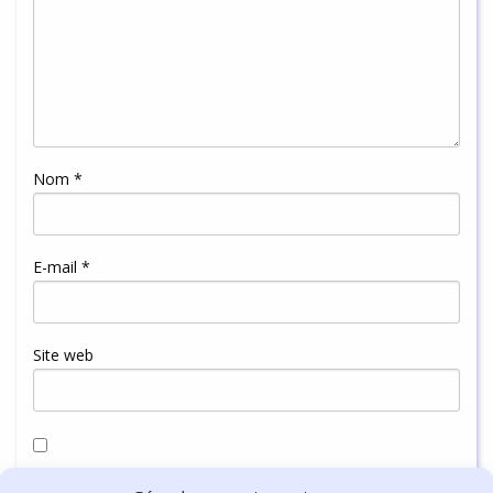
Nom
*
E-mail
*
Site web
Enregistrer mon nom, mon e-mail et mon site dans le