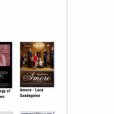
Amore - Luca
ogy of
Guadagnino
ten