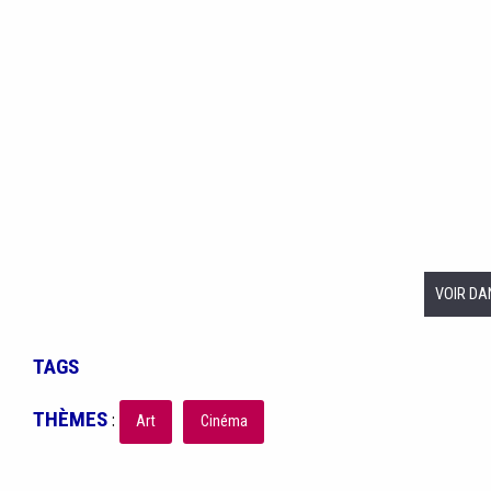
VOIR DA
TAGS
THÈMES
:
Art
Cinéma