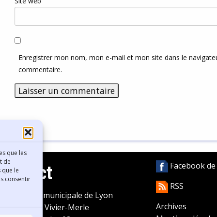
Site web
Enregistrer mon nom, mon e-mail et mon site dans le navigat
commentaire.
es que les
t de
Facebook de l
Contact
 que le
as consentir
RSS
ibliothèque municipale de Lyon
Archives
0 Boulevard Vivier-Merle