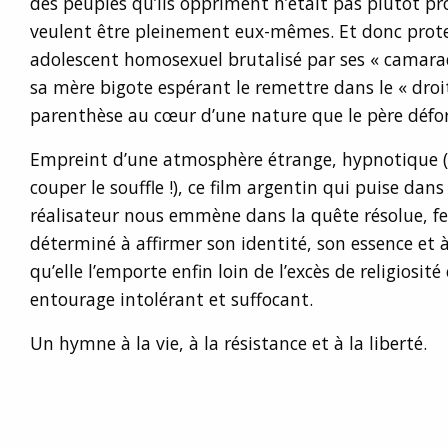
des peuples qu’ils oppriment n’était pas plutôt pr
veulent être pleinement eux-mêmes. Et donc prote
adolescent homosexuel brutalisé par ses « camarad
sa mère bigote espérant le remettre dans le « dro
parenthèse au cœur d’une nature que le père défor
Empreint d’une atmosphère étrange, hypnotique (
couper le souffle !), ce film argentin qui puise dans
réalisateur nous emmène dans la quête résolue, f
déterminé à affirmer son identité, son essence et
qu’elle l’emporte enfin loin de l’excès de religiosit
entourage intolérant et suffocant.
Un hymne à la vie, à la résistance et à la liberté.