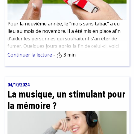
Pour la neuvième année, le "mois sans tabac" a eu
lieu au mois de novembre. Il a été mis en place afin
d'aider les personnes qui souhaitent s'arrêter de
fumer. Quelques jours après la fin de celui-ci, voici
l'heure du bilan...
Continuer la lecture
-
3 min
04/10/2024
La musique, un stimulant pour
la mémoire ?