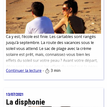
Ca y est, l’école est finie. Les cartables sont rangés
jusqu’à septembre. La route des vacances sous le
soleil vous attend. Le sac de plage avec la crème
solaire est prêt, mais, connaissez-vous bien les
effets du soleil sur votre peau ? Avant votre départ,
découvrez avec nous les effets du soleil sur la peau,
Continuer la lecture
-
3 min
pour passer ensuite un bel été ensoleillé.
13/07/2021
La disphonie