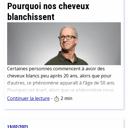
Pourquoi nos cheveux
blanchissent
Certaines personnes commencent à avoir des
cheveux blancs peu après 20 ans, alors que pour
d’autres, ce phénomène apparaît à l’âge de 50 ans.
Pourquoi cet écart, alors que ce phénomène nous
touche tous ?
Continuer la lecture
-
2 min
19/02/2021