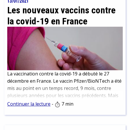
13/01/2021
Les nouveaux vaccins contre
la covid-19 en France
La vaccination contre la covid-19 a débuté le 27
décembre en France. Le vaccin Pfizer/BioNTech a été
mis au point en un temps record, 9 mois, contre
plusieurs années pour les vaccins précédents. Mais
comment agit-il ? Et qu'en est-il du vaccin Moderna,
Continuer la lecture
-
7 min
qui vient de recevoir l'approbation de la haute
autorité de santé vendredi.