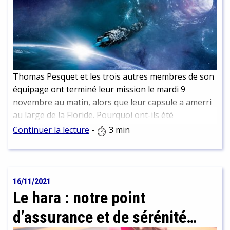
Thomas Pesquet et les trois autres membres de son
équipage ont terminé leur mission le mardi 9
novembre au matin, alors que leur capsule a amerri
au large de la Floride. Pourquoi ont-ils été
transportés sur des brancards, et quelles sont les
Continuer la lecture
-
3 min
conséquences de leur séjour dans l'espace pour leur
organisme, c'est ce que nous allons tenter de
découvrir maintenant...
16/11/2021
Le hara : notre point
d’assurance et de sérénité…