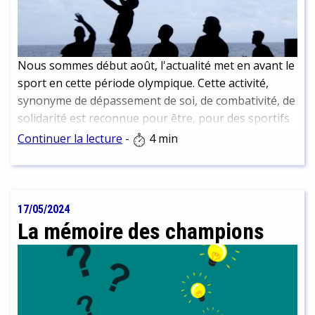
Nous sommes début août, l'actualité met en avant le
sport en cette période olympique. Cette activité,
synonyme de dépassement de soi, de combativité, de
solidarité est reconnue pour être, pour des sportifs
amateurs lambdas bénéfiques pour notre bien être :
Continuer la lecture
-
4 min
estime de soi, gestion du stress.... Cependant, ces
bénéfices sont encore plus nombreux.
17/05/2024
La mémoire des champions