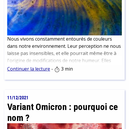
Nous vivons constamment entourés de couleurs
dans notre environnement. Leur perception ne nous
laisse pas insensibles, et elle pourrait même être à
l'origine de modifications de notre humeur. Elles
permettraient aussi parfois de calmer certains
Continuer la lecture
-
3 min
troubles....
11/12/2021
Variant Omicron : pourquoi ce
nom ?