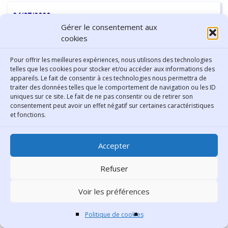
24/07/2020
Gérer le consentement aux
Voici l’été et ses insectes qui
cookies
piquent !
Pour offrir les meilleures expériences, nous utilisons des technologies
telles que les cookies pour stocker et/ou accéder aux informations des
appareils. Le fait de consentir à ces technologies nous permettra de
traiter des données telles que le comportement de navigation ou les ID
uniques sur ce site. Le fait de ne pas consentir ou de retirer son
consentement peut avoir un effet négatif sur certaines caractéristiques
et fonctions.
Comment les soigner ou les éviter
Accepter
Continuer la lecture
-
6 min
Refuser
Voir les préférences
Politique de cookies