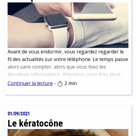
Avant de vous endormir, vous regardez regarder le
fil des actualités sur votre téléphone. Le temps passe
alors sans compter, alors que vous lisez les
dernières informations. Attention, vous êtes peut-
être en train de doomscroller….
Continuer la lecture
-
2 min
01/09/2021
Le kératocône