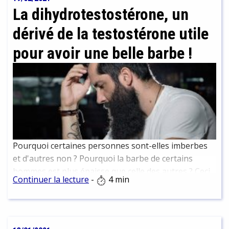
La dihydrotestostérone, un
dérivé de la testostérone utile
pour avoir une belle barbe !
Pourquoi certaines personnes sont-elles imberbes
et d'autres non ? Pourquoi la barbe de certains
hommes est plus épaisse que celle des autres ? Ceci
Continuer la lecture
-
4 min
est lié à une hormone dérivée de la testostérone, la
dihydrotestostérone...