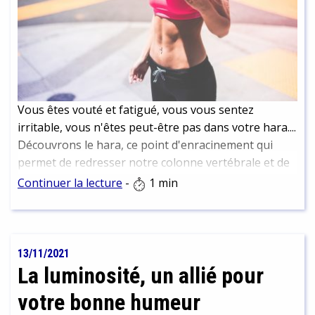
Vous êtes vouté et fatigué, vous vous sentez
irritable, vous n'êtes peut-être pas dans votre hara....
Découvrons le hara, ce point d'enracinement qui
permet de redresser notre colonne vertébrale et de
nous sentir mieux...
Continuer la lecture
-
1 min
13/11/2021
La luminosité, un allié pour
votre bonne humeur