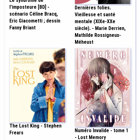
Le syndrome de
l’imposteure [BD] -
Dernières folies.
scénario Céline Bracq,
Vieillesse et santé
Eric Giacometti ; dessin
mentale (XIXe-XXe
Fanny Briant
siècle). - Marie Derrien,
Mathilde Rossigneux-
Méheust
The Lost King - Stephen
Numéro Invalide - tome 1
Frears
- Lost Memory