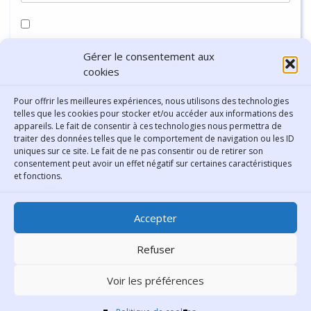
Enregistrer mon nom, mon e-mail et mon site dans le
Gérer le consentement aux
navigateur pour mon prochain commentaire.
cookies
Pour offrir les meilleures expériences, nous utilisons des technologies
telles que les cookies pour stocker et/ou accéder aux informations des
appareils. Le fait de consentir à ces technologies nous permettra de
traiter des données telles que le comportement de navigation ou les ID
uniques sur ce site. Le fait de ne pas consentir ou de retirer son
consentement peut avoir un effet négatif sur certaines caractéristiques
Contact
et fonctions.
Bibliothèque municipale de
Accepter
Lyon
30 Boulevard Vivier-Merle
Refuser
69431 Lyon Cedex 03
Voir les préférences
Téléphone
04 78 62 18 00
Contacter le comité éditorial