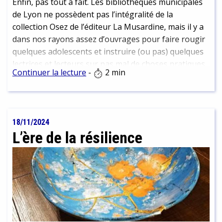
Enfin, pas tout à fait. Les bibliothèques municipales
de Lyon ne possèdent pas l’intégralité de la
collection Osez de l’éditeur La Musardine, mais il y a
dans nos rayons assez d’ouvrages pour faire rougir
quelques adolescents et instruire (ou pas) quelques
lectrices et lecteurs sur pas mal de choses pratiques
Continuer la lecture
-
2 min
liées à l’amour.
18/11/2024
L’ère de la résilience