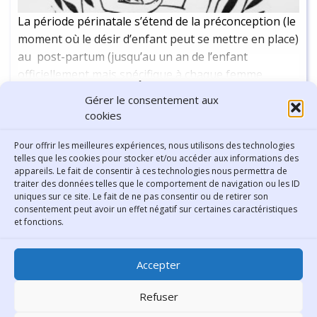
La période périnatale s’étend de la préconception (le
moment où le désir d’enfant peut se mettre en place)
au post-partum (jusqu’au un an de l’enfant
officiellement mais spécifique à chaque femme
Continuer la lecture
-
8 min
officieusement).
Gérer le consentement aux
cookies
Pour offrir les meilleures expériences, nous utilisons des technologies
Afficher plus
telles que les cookies pour stocker et/ou accéder aux informations des
appareils. Le fait de consentir à ces technologies nous permettra de
traiter des données telles que le comportement de navigation ou les ID
uniques sur ce site. Le fait de ne pas consentir ou de retirer son
consentement peut avoir un effet négatif sur certaines caractéristiques
Contact
et fonctions.
Bibliothèque municipale de
Accepter
Lyon
30 Boulevard Vivier-Merle
Refuser
69431 Lyon Cedex 03