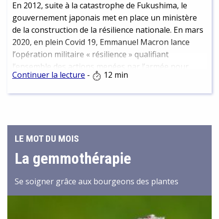
En 2012, suite à la catastrophe de Fukushima, le
gouvernement japonais met en place un ministère
de la construction de la résilience nationale. En mars
2020, en plein Covid 19, Emmanuel Macron lance
l’opération militaire « résilience » qualifiant
l’ensemble des actions menées par l’armée pour
Continuer la lecture
-
12 min
combattre la pandémie. A Paris, si vous souffrez de
stress post-traumatique, une professeure de yoga
propose des séances « d’expérience résilience ». En
décembre 2021, La métropole de Lyon publie une
étude intitulée « renforcer la résilience des
LE MOT DU MOIS
territoires »… Les exemples abondent, qui illustrent
la manière dont ce mot, très probable et ancien
La gemmothérapie
emprunt à l’anglais, a infiltré toutes les sphères de la
vie sociale. La notoriété de ce concept un brin
Se soigner grâce aux bourgeons des plantes
caoutchouteux est due à son usage massif en
psychologie et en développement personnel. Alors
que faire de et avec la résilience ? Que peut apporter