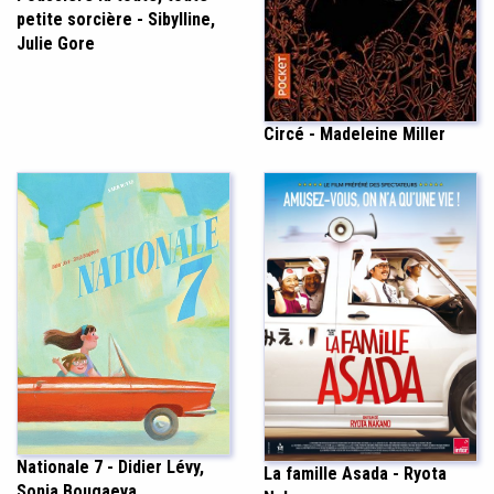
petite sorcière - Sibylline,
Julie Gore
Circé - Madeleine Miller
Nationale 7 - Didier Lévy,
La famille Asada - Ryota
Sonia Bougaeva