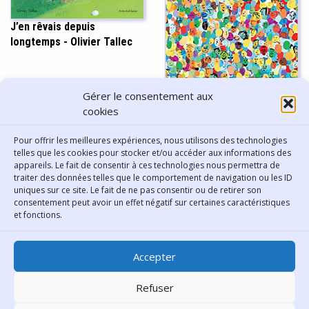
J’en rêvais depuis
longtemps - Olivier Tallec
Gérer le consentement aux
cookies
Le Mur - Giancarlo Macri,
Carolina Zanotti, ill. Mauro
Pour offrir les meilleures expériences, nous utilisons des technologies
Sacco et Elsa Vallarino
telles que les cookies pour stocker et/ou accéder aux informations des
appareils. Le fait de consentir à ces technologies nous permettra de
traiter des données telles que le comportement de navigation ou les ID
uniques sur ce site. Le fait de ne pas consentir ou de retirer son
consentement peut avoir un effet négatif sur certaines caractéristiques
Contact
et fonctions.
Bibliothèque municipale de
Accepter
Lyon
30 Boulevard Vivier-Merle
Refuser
69431 Lyon Cedex 03