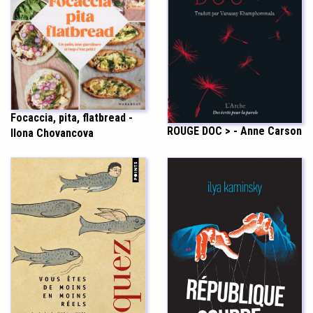
Focaccia, pita, flatbread -
ROUGE DOC > - Anne Carson
Ilona Chovancova