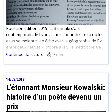
Pour son édition 2019, la Biennale d’art
contemporain de Lyon a choisi pour titre « Là où les
eaux se mêlent », en écho avec la géographie de l’ «
entre deux fleuves » propre à la ville métropole. Ce
titre, emprunté à un poème de Raymond Carver,
Continuer la lecture
-
7 min
donne également à l’évènement une portée
poétique et littéraire, l’occasion pour nous de revenir
sur l’œuvre et la vie de cet auteur incontournable de
la littérature made in US.
14/03/2018
L’étonnant Monsieur Kowalski:
histoire d’un poète devenu un
prix