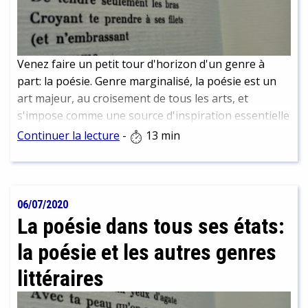
Venez faire un petit tour d'horizon d'un genre à
part: la poésie. Genre marginalisé, la poésie est un
art majeur, au croisement de tous les arts, et
s'impose comme une source d'inspiration essentielle
aux autres formes artistiques.
Continuer la lecture
-
13 min
06/07/2020
La poésie dans tous ses états:
la poésie et les autres genres
littéraires