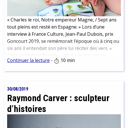
« Charles le roi, Notre empereur Magne, / Sept ans
tout pleins est resté en Espagne. » Lors d’une
interview à France Culture, Jean-Paul Dubois, prix
Goncourt 2019, se remémorait l’époque où à cinq ou
six ans il entendait son père lui réciter des vers. «
C’est resté dans l’oreille », dit-il. « Je n’ai jamais
Continuer la lecture
-
10 min
oublié. » Écouter de la poésie dès son plus jeune âge
serait-il donc le secret pour devenir un écrivain à
succès ? Si cela n’est pas assuré, il n’est pas rare
pour autant que le premier contact avec la littérature
30/08/2019
passe par la voix d’un autre et que ces moments de
Raymond Carver : sculpteur
transmission et de partage préparent le terrain pour
le développement du goût de la lecture chez l’enfant.
d’histoires