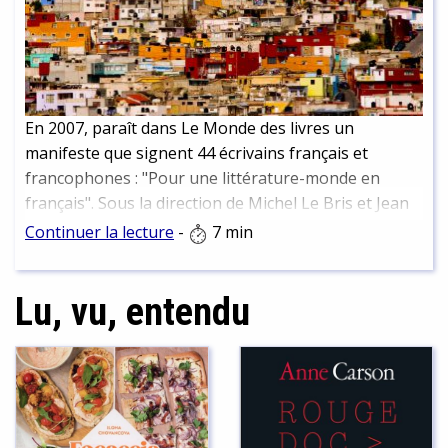
En 2007, paraît dans Le Monde des livres un
manifeste que signent 44 écrivains français et
francophones : "Pour une littérature-monde en
français". Sous la direction de Michel Le Bris et Jean
Rouaud, ce manifeste prend la forme d’une
Continuer la lecture
-
7 min
vigoureuse prise de position, afin de libérer la
littérature des carcans imposés par les institutions
Lu, vu, entendu
littéraires. Dix ans après, retour sur cette petite
révolution qui a bouleversé l’espace littéraire
mondial.