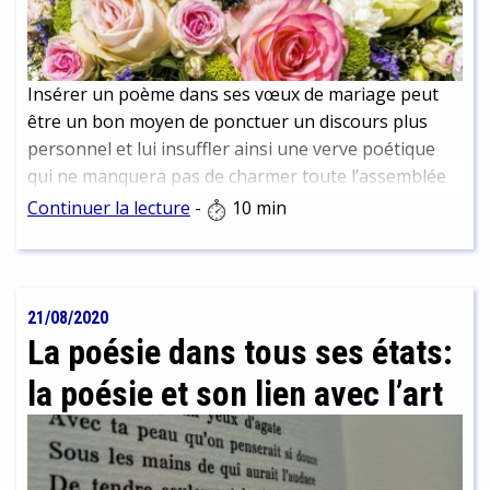
Insérer un poème dans ses vœux de mariage peut
être un bon moyen de ponctuer un discours plus
personnel et lui insuffler ainsi une verve poétique
qui ne manquera pas de charmer toute l’assemblée
réunie à l’occasion de la cérémonie.
Continuer la lecture
-
10 min
21/08/2020
La poésie dans tous ses états:
la poésie et son lien avec l’art