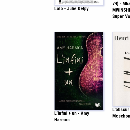
74) - Mb
Lolo - Julie Delpy
MWINSHE
Super Vo
L’obscur 
L’infini + un - Amy
Meschon
Harmon