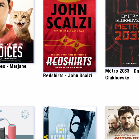
es - Marjane
Métro 2033 - Dm
Redshirts - John Scalzi
Glukhovsky