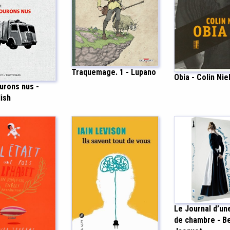
Traquemage. 1 - Lupano
Obia - Colin Nie
rons nus -
ish
Le Journal d’u
de chambre - B