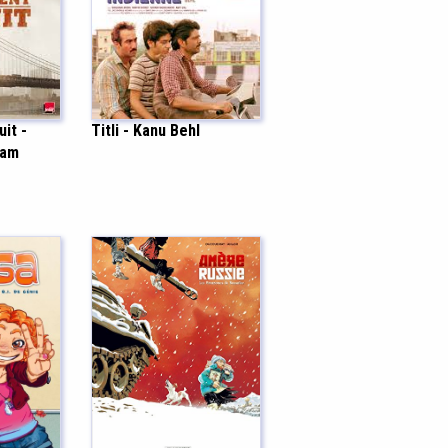
uit -
Titli - Kanu Behl
kam