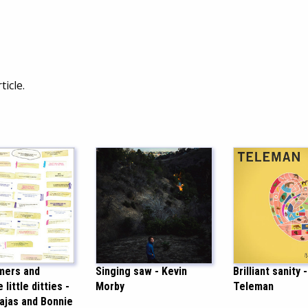
ticle.
mers and
Singing saw - Kevin
Brilliant sanity -
 little ditties -
Morby
Teleman
Bajas and Bonnie