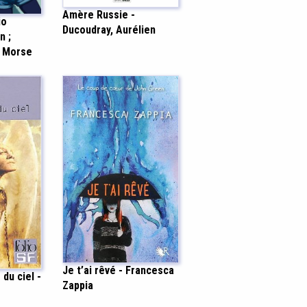
Amère Russie -
io
Ducoudray, Aurélien
n ;
a Morse
Je t’ai rêvé - Francesca
du ciel -
Zappia