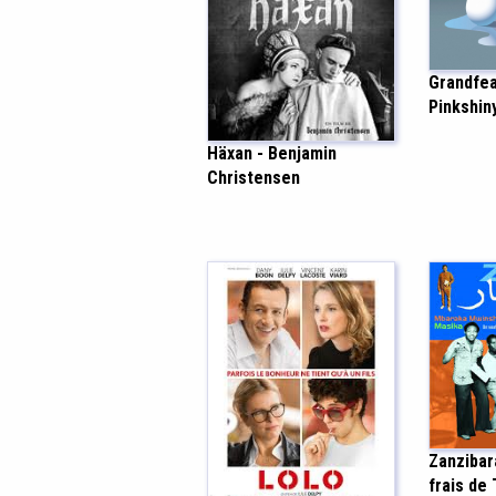
Grandfea
Pinkshin
Häxan - Benjamin
Christensen
Zanzibara
frais de