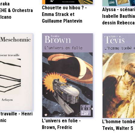
araka
Chouette ou hibou ? -
Alyssa - scénar
HE & Orchestra
Emma Strack et
Isabelle Bauthia
lcano
Guillaume Plantevin
dessin Rebecc
travaille - Henri
nic
L’univers en folie -
L’homme tombé 
Brown, Fredric
Tevis, Walter S