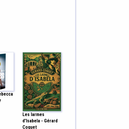
Rebecca
y
Les larmes
d'Isabela - Gérard
Coquet