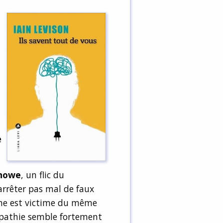
e
nowe
, un flic du
 arrêter pas mal de faux
me est victime du même
lépathie semble fortement