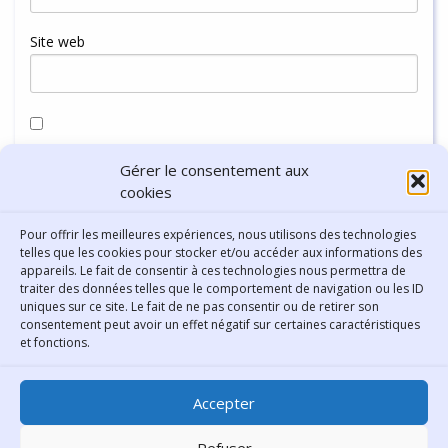
Site web
Enregistrer mon nom, mon e-mail et mon site dans le
Gérer le consentement aux
navigateur pour mon prochain commentaire.
cookies
Pour offrir les meilleures expériences, nous utilisons des technologies
telles que les cookies pour stocker et/ou accéder aux informations des
appareils. Le fait de consentir à ces technologies nous permettra de
traiter des données telles que le comportement de navigation ou les ID
uniques sur ce site. Le fait de ne pas consentir ou de retirer son
consentement peut avoir un effet négatif sur certaines caractéristiques
Contact
et fonctions.
Bibliothèque municipale de
Accepter
Lyon
30 Boulevard Vivier-Merle
Refuser