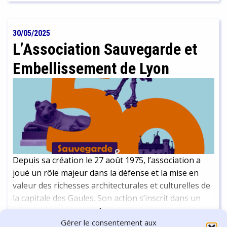
nuls et 41 victoires pour Sarah. C'est ici l'occasion de
revenir avec elle sur son parcours et sa passion.
30/05/2025
L’Association Sauvegarde et
Embellissement de Lyon
Depuis sa création le 27 août 1975, l’association a
joué un rôle majeur dans la défense et la mise en
valeur des richesses architecturales et culturelles de
la capitale des Gaules. Son action s’inscrit dans un
réseau plus large d’associations et de structures
Continuer la lecture
-
16 min
Gérer le consentement aux
engagées dans la préservation du patrimoine mais