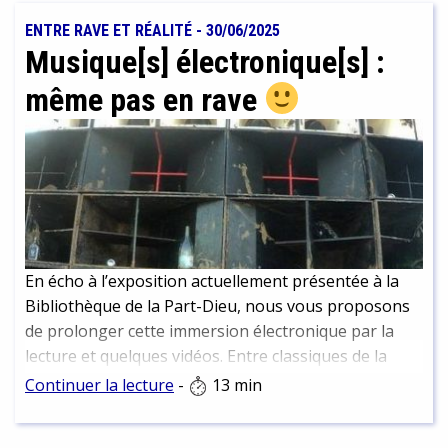
ENTRE RAVE ET RÉALITÉ
-
30/06/2025
Musique[s] électronique[s] :
même pas en rave
En écho à l’exposition actuellement présentée à la
Bibliothèque de la Part-Dieu, nous vous proposons
de prolonger cette immersion électronique par la
lecture et quelques vidéos. Entre classiques de la
culture électro et nouvelles perspectives.
Continuer la lecture
-
13 min