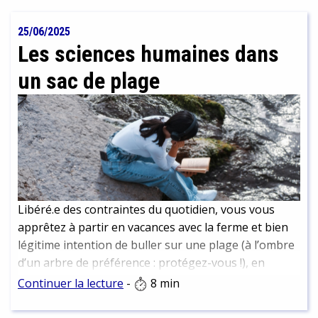
rencontres, recherche d’archives ont permis de
reconstituer son histoire et d’en faire un portrait
25/06/2025
vivant que nous vous livrons ici.
Les sciences humaines dans
un sac de plage
Libéré.e des contraintes du quotidien, vous vous
apprêtez à partir en vacances avec la ferme et bien
légitime intention de buller sur une plage (à l’ombre
d’un arbre de préférence : protégez-vous !), en
dégainant un roman bien dépaysant… Et si la période
Continuer la lecture
-
8 min
estivale était plutôt l’occasion de prendre du recul
sur la société et le monde tels qu’ils vont. Si c’était en