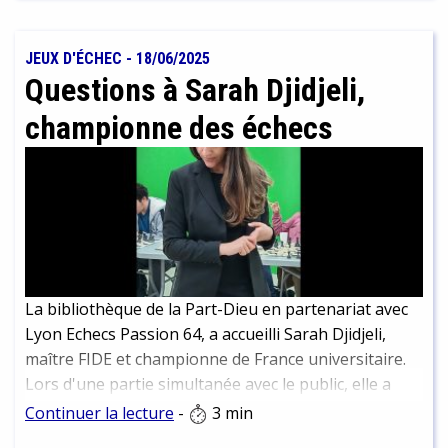
continuer à les déguster plus tard. Nous vous en
présentons un petit échantillon ici. Attention
cependant à ne pas trop plonger dans un chapitre
JEUX D'ÉCHEC
-
18/06/2025
passionnant et en ressortir trois arrêts plus loin que
Questions à Sarah Djidjeli,
votre destination ! Nous parlons d’expérience…
championne des échecs
La bibliothèque de la Part-Dieu en partenariat avec
Lyon Echecs Passion 64, a accueilli Sarah Djidjeli,
maître FIDE et championne de France universitaire.
Lors d'une partie simultanée avec le public, elle a
affronté 44 joueuses et joueurs. Résultat final, alors
Continuer la lecture
-
3 min
que toutes les parties n'étaient pas terminées : 3