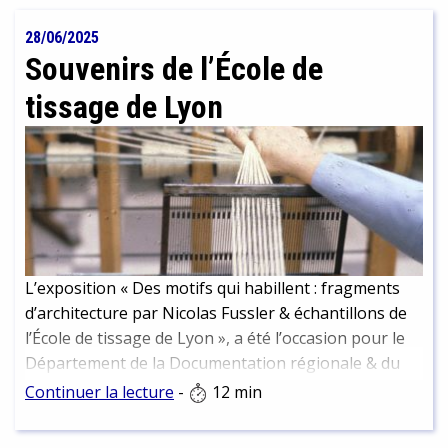
28/06/2025
Souvenirs de l’École de
tissage de Lyon
L’exposition « Des motifs qui habillent : fragments
d’architecture par Nicolas Fussler & échantillons de
l’École de tissage de Lyon », a été l’occasion pour le
Département de la Documentation régionale & du
Dépôt légal de mettre un coup de projecteur sur
Continuer la lecture
-
12 min
l’École de tissage et sa bibliothèque, dont la BmL
conserve une partie des collections. Visites,