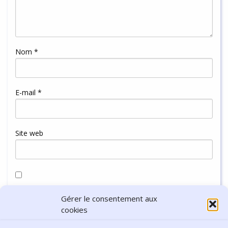
Nom
*
E-mail
*
Site web
Enregistrer mon nom, mon e-mail et mon site dans le
Gérer le consentement aux
navigateur pour mon prochain commentaire.
cookies