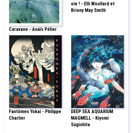
oie ! - Elli Woollard et
Briony May Smith
Caravane - Anaïs Pélier
DEEP SEA AQUARIUM
Fantômes Yokai - Philippe
MAGMELL - Kiyomi
Charlier
Sugishita