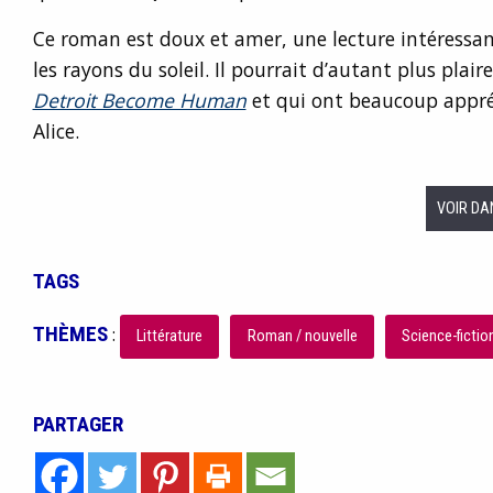
Ce roman est doux et amer, une lecture intéressan
les rayons du soleil. Il pourrait d’autant plus plai
Detroit Become Human
et qui ont beaucoup appréci
Alice.
VOIR DA
TAGS
THÈMES
:
Littérature
Roman / nouvelle
Science-fictio
PARTAGER