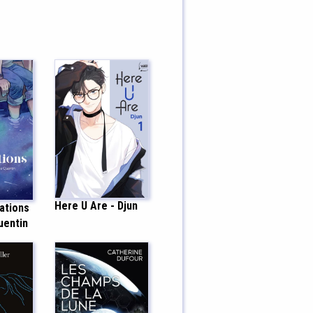
Here U Are - Djun
ations
uentin