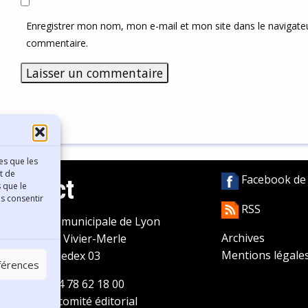
Enregistrer mon nom, mon e-mail et mon site dans le navigat
commentaire.
es que les
t de
Facebook de l
Contact
 que le
as consentir
RSS
ibliothèque municipale de Lyon
Archives
0 Boulevard Vivier-Merle
Mentions légale
9431 Lyon Cedex 03
éférences
éléphone
04 78 62 18 00
ontacter le comité éditorial