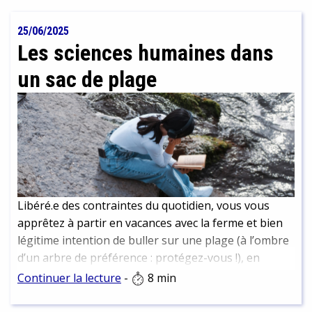
rencontres, recherche d’archives ont permis de
reconstituer son histoire et d’en faire un portrait
25/06/2025
vivant que nous vous livrons ici.
Les sciences humaines dans
un sac de plage
Libéré.e des contraintes du quotidien, vous vous
apprêtez à partir en vacances avec la ferme et bien
légitime intention de buller sur une plage (à l’ombre
d’un arbre de préférence : protégez-vous !), en
dégainant un roman bien dépaysant… Et si la période
Continuer la lecture
-
8 min
estivale était plutôt l’occasion de prendre du recul
sur la société et le monde tels qu’ils vont. Si c’était en