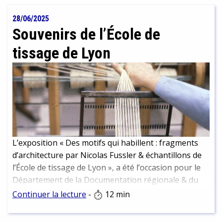
28/06/2025
Souvenirs de l’École de
tissage de Lyon
L’exposition « Des motifs qui habillent : fragments
d’architecture par Nicolas Fussler & échantillons de
l’École de tissage de Lyon », a été l’occasion pour le
Département de la Documentation régionale & du
Dépôt légal de mettre un coup de projecteur sur
Continuer la lecture
-
12 min
l’École de tissage et sa bibliothèque, dont la BmL
conserve une partie des collections. Visites,