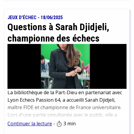
continuer à les déguster plus tard. Nous vous en
présentons un petit échantillon ici. Attention
cependant à ne pas trop plonger dans un chapitre
JEUX D'ÉCHEC
-
18/06/2025
passionnant et en ressortir trois arrêts plus loin que
Questions à Sarah Djidjeli,
votre destination ! Nous parlons d’expérience…
championne des échecs
La bibliothèque de la Part-Dieu en partenariat avec
Lyon Echecs Passion 64, a accueilli Sarah Djidjeli,
maître FIDE et championne de France universitaire.
Lors d'une partie simultanée avec le public, elle a
affronté 44 joueuses et joueurs. Résultat final, alors
Continuer la lecture
-
3 min
que toutes les parties n'étaient pas terminées : 3