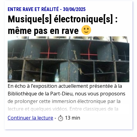
ENTRE RAVE ET RÉALITÉ
-
30/06/2025
Musique[s] électronique[s] :
même pas en rave
En écho à l’exposition actuellement présentée à la
Bibliothèque de la Part-Dieu, nous vous proposons
de prolonger cette immersion électronique par la
lecture et quelques vidéos. Entre classiques de la
culture électro et nouvelles perspectives.
Continuer la lecture
-
13 min