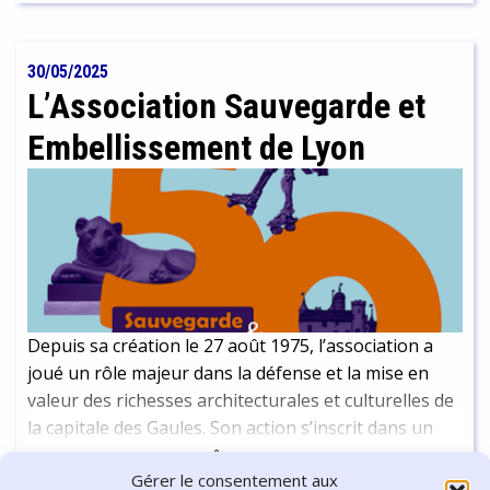
nuls et 41 victoires pour Sarah. C'est ici l'occasion de
revenir avec elle sur son parcours et sa passion.
30/05/2025
L’Association Sauvegarde et
Embellissement de Lyon
Depuis sa création le 27 août 1975, l’association a
joué un rôle majeur dans la défense et la mise en
valeur des richesses architecturales et culturelles de
la capitale des Gaules. Son action s’inscrit dans un
réseau plus large d’associations et de structures
Continuer la lecture
-
16 min
Gérer le consentement aux
engagées dans la préservation du patrimoine mais