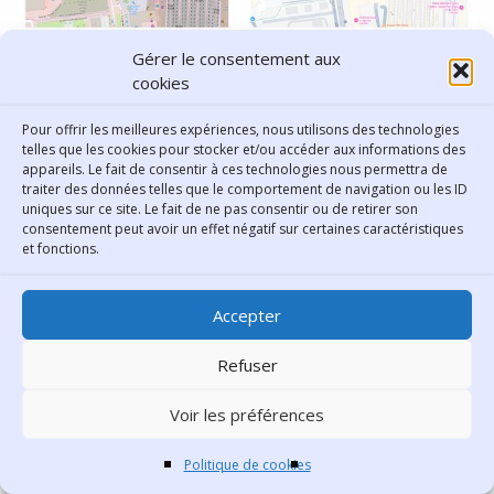
Part-Dieu selon OpenStreetMap (logique des
Gérer le consentement aux
cookies
communs) vs GoogleMaps (logique commerciale)
Pour offrir les meilleures expériences, nous utilisons des technologies
« Google, a un intérêt : qu’on passe devant
telles que les cookies pour stocker et/ou accéder aux informations des
des pubs. Voilà, c’est ça son modèle
appareils. Le fait de consentir à ces technologies nous permettra de
traiter des données telles que le comportement de navigation ou les ID
économique : c’est d’exposer les utilisateurs
uniques sur ce site. Le fait de ne pas consentir ou de retirer son
consentement peut avoir un effet négatif sur certaines caractéristiques
à la publicité. Il est financé par les
et fonctions.
annonceurs qui viennent mettre de la pub
chez lui. Ce sont donc deux logiques, deux
Accepter
objectifs strictement différents. Le pouvoir, à
la fin, est acquis à celui dont on utilise
Refuser
l’application. Et le problème, c’est que c’est
Voir les préférences
Google qui a gagné sur cette question-là,
principalement parce qu’il est disponible sur
Politique de cookies
tous les téléphones, tandis que Toodego