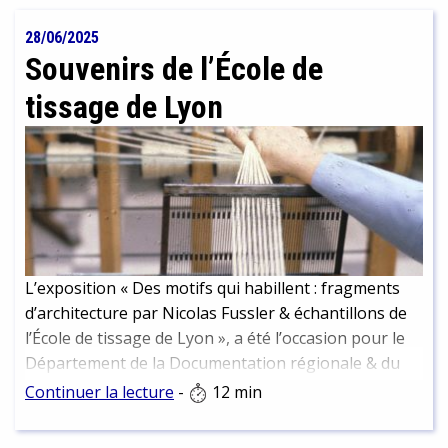
28/06/2025
Souvenirs de l’École de
tissage de Lyon
L’exposition « Des motifs qui habillent : fragments
d’architecture par Nicolas Fussler & échantillons de
l’École de tissage de Lyon », a été l’occasion pour le
Département de la Documentation régionale & du
Dépôt légal de mettre un coup de projecteur sur
Continuer la lecture
-
12 min
l’École de tissage et sa bibliothèque, dont la BmL
conserve une partie des collections. Visites,