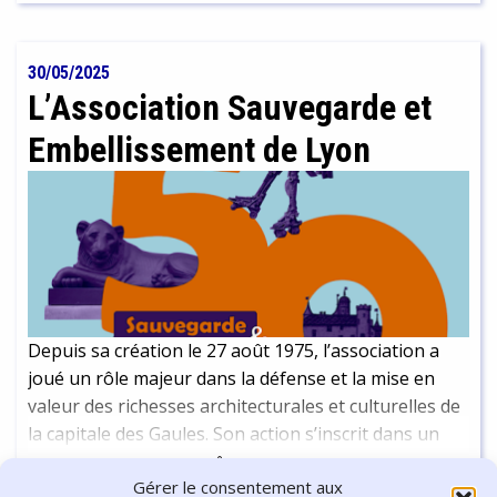
nuls et 41 victoires pour Sarah. C'est ici l'occasion de
revenir avec elle sur son parcours et sa passion.
30/05/2025
L’Association Sauvegarde et
Embellissement de Lyon
Depuis sa création le 27 août 1975, l’association a
joué un rôle majeur dans la défense et la mise en
valeur des richesses architecturales et culturelles de
la capitale des Gaules. Son action s’inscrit dans un
réseau plus large d’associations et de structures
Continuer la lecture
-
16 min
Gérer le consentement aux
engagées dans la préservation du patrimoine mais