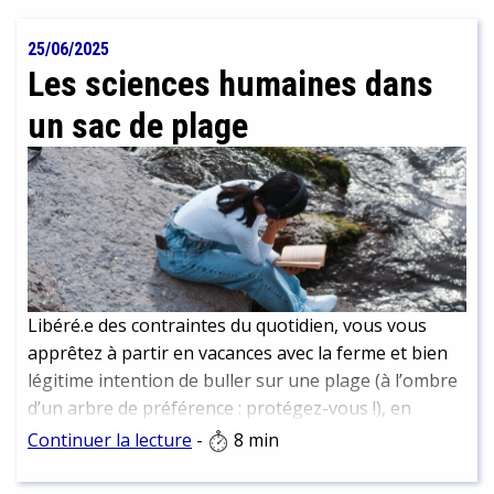
rencontres, recherche d’archives ont permis de
reconstituer son histoire et d’en faire un portrait
25/06/2025
vivant que nous vous livrons ici.
Les sciences humaines dans
un sac de plage
Libéré.e des contraintes du quotidien, vous vous
apprêtez à partir en vacances avec la ferme et bien
légitime intention de buller sur une plage (à l’ombre
d’un arbre de préférence : protégez-vous !), en
dégainant un roman bien dépaysant… Et si la période
Continuer la lecture
-
8 min
estivale était plutôt l’occasion de prendre du recul
sur la société et le monde tels qu’ils vont. Si c’était en