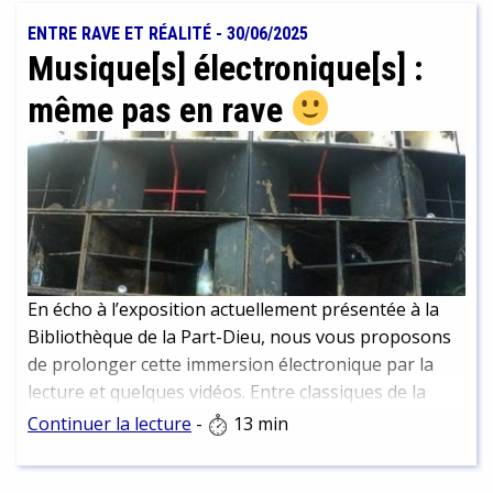
ENTRE RAVE ET RÉALITÉ
-
30/06/2025
Musique[s] électronique[s] :
même pas en rave
En écho à l’exposition actuellement présentée à la
Bibliothèque de la Part-Dieu, nous vous proposons
de prolonger cette immersion électronique par la
lecture et quelques vidéos. Entre classiques de la
culture électro et nouvelles perspectives.
Continuer la lecture
-
13 min