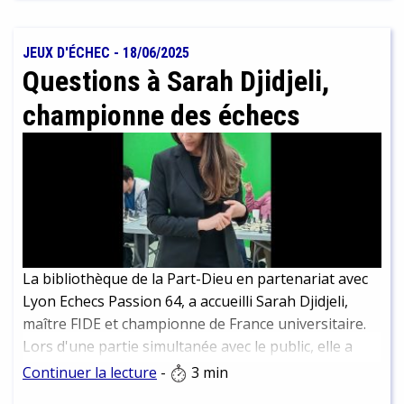
continuer à les déguster plus tard. Nous vous en
présentons un petit échantillon ici. Attention
cependant à ne pas trop plonger dans un chapitre
JEUX D'ÉCHEC
-
18/06/2025
passionnant et en ressortir trois arrêts plus loin que
Questions à Sarah Djidjeli,
votre destination ! Nous parlons d’expérience…
championne des échecs
La bibliothèque de la Part-Dieu en partenariat avec
Lyon Echecs Passion 64, a accueilli Sarah Djidjeli,
maître FIDE et championne de France universitaire.
Lors d'une partie simultanée avec le public, elle a
affronté 44 joueuses et joueurs. Résultat final, alors
Continuer la lecture
-
3 min
que toutes les parties n'étaient pas terminées : 3