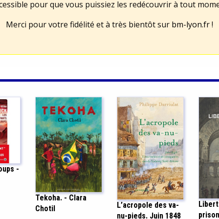
cessible pour que vous puissiez les redécouvrir à tout mom
Merci pour votre fidélité et à très bientôt sur
bm-lyon.fr
!
oups -
Tekoha. - Clara
Libert
L’acropole des va-
Chotil
prison
nu-pieds. Juin 1848