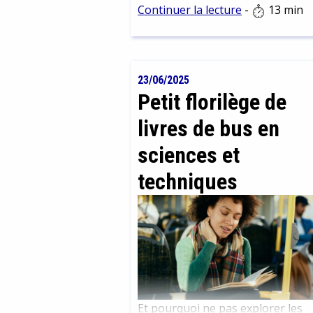
Continuer la lecture
-
13 min
prolonger cette immersion
électronique par la lecture et
quelques vidéos. Entre classiques
la culture électro et nouvelles
23/06/2025
perspectives.
Petit florilège de
livres de bus en
sciences et
techniques
Et pourquoi ne pas explorer les