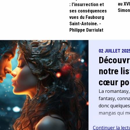
au XVI
: l’insurrection et
Simon
ses conséquences
vues du Faubourg
Saint-Antoine. -
Philippe Darriulat
02 JUILLET 202
Découvr
notre li
cœur pou
La romantasy,
fantasy, connaî
donc quelques 
mangas qui mê
Continuer la lect