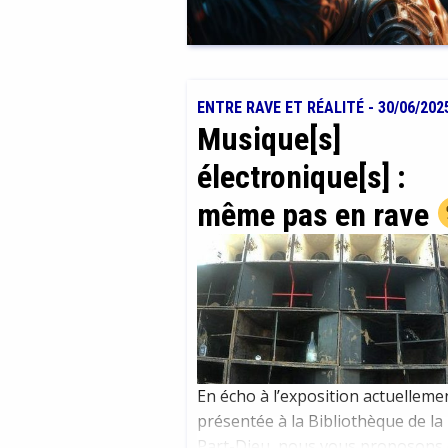
ENTRE RAVE ET RÉALITÉ
-
30/06/202
Musique[s]
électronique[s] :
même pas en rave
En écho à l’exposition actuelleme
présentée à la Bibliothèque de la
Part-Dieu, nous vous proposons