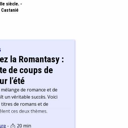
IIe siècle. -
 Castanié
5
ez la Romantasy :
ste de coups de
r l’été
 mélange de romance et de
t un véritable succès. Voici
titres de romans et de
lent ces deux thèmes.
ure
-
20 min