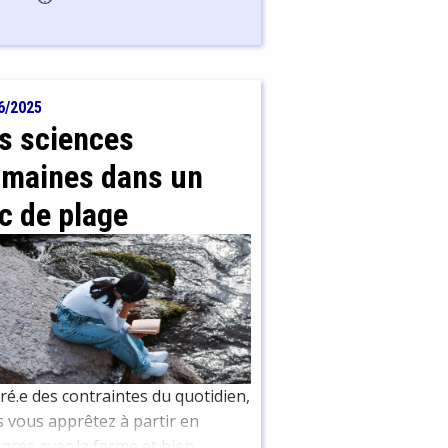
6/2025
s sciences
maines dans un
c de plage
ré.e des contraintes du quotidien,
 vous apprêtez à partir en
nces avec la ferme et bien