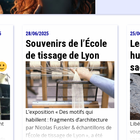
5
28/06/2025
25/0
Souvenirs de l’École
Le
de tissage de Lyon
hu
sa
L’exposition « Des motifs qui
habillent : fragments d’architecture
nt
Libé
par Nicolas Fussler & échantillons de
vous
l’École de tissage de Lyon », a été
 de
vaca