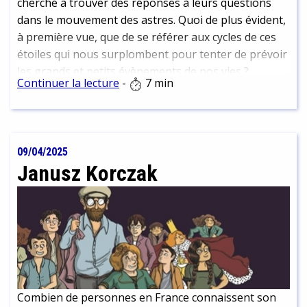
cherché à trouver des réponses à leurs questions
dans le mouvement des astres. Quoi de plus évident,
à première vue, que de se référer aux cycles de ces
étoiles qui nous surplombent pour tenter de prévoir
les grands et petits évènements de nos vies ?
Continuer la lecture
-
7 min
Pendant des siècles, des chercheurs de toutes les
cultures ont œuvré à prévoir le trajet des luminaires
sur le firmament, et à décoder le message qu'ils
semblaient ainsi envoyer aux humains. Ces deux
09/04/2025
activités allaient de pair, et l'astrologie était au
Janusz Korczak
nombre des connaissances requises pour prétendre
au titre de savant. Toutefois, avec le développement
du rationalisme, ces modes de pensée se sont
progressivement éloignés dans les sociétés
européennes, jusqu'à être complètement dissociées.
Combien de personnes en France connaissent son