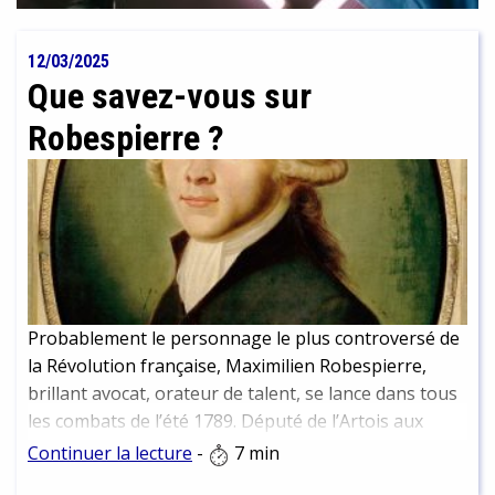
12/03/2025
Que savez-vous sur
Robespierre ?
Probablement le personnage le plus controversé de
la Révolution française, Maximilien Robespierre,
brillant avocat, orateur de talent, se lance dans tous
les combats de l’été 1789. Député de l’Artois aux
Etats généraux, souvent décrit comme distant et
Continuer la lecture
-
7 min
froid, ne connaissant pas la compassion, l’homme de