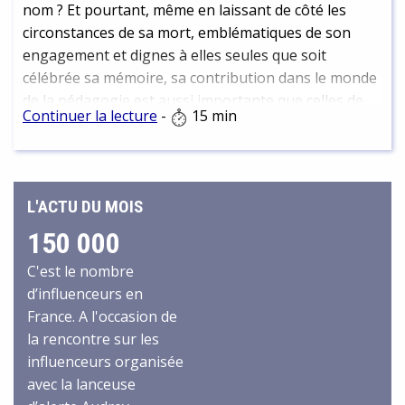
nom ? Et pourtant, même en laissant de côté les
circonstances de sa mort, emblématiques de son
engagement et dignes à elles seules que soit
célébrée sa mémoire, sa contribution dans le monde
de la pédagogie est aussi importante que celles de
Continuer la lecture
-
15 min
Maria Montessori, Célestin Freinet, et les autres
grands pédagogues qui, comme lui, s’inscrivent dans
la lignée de la pédagogie active et de l’Ecole nouvelle.
Il est en particulier un précurseur de la défense des
L'ACTU DU MOIS
droits de l’enfant.
150 000
C'est le nombre
d’influenceurs en
France. A l'occasion de
la rencontre sur les
influenceurs organisée
avec la lanceuse