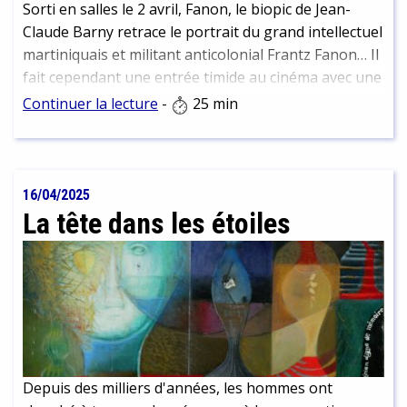
Sorti en salles le 2 avril, Fanon, le biopic de Jean-
Claude Barny retrace le portrait du grand intellectuel
martiniquais et militant anticolonial Frantz Fanon… Il
fait cependant une entrée timide au cinéma avec une
diffusion sur 70 écrans seulement et à des horaires
Continuer la lecture
-
25 min
tardifs contre le quadruple pour une comédie
française à gros budget la même semaine… Réserve,
invisibilité ou boycott de l’affiche ?
16/04/2025
La tête dans les étoiles
Depuis des milliers d'années, les hommes ont