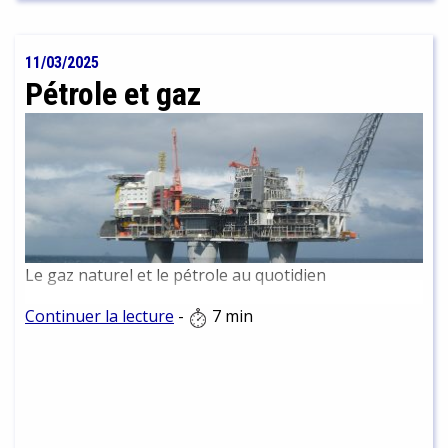
la Terreur n’en est pas moins influencé par les
idéaux humanistes, dont "l’amour des lois et de la
patrie" fait partie intégrante.
11/03/2025
Pétrole et gaz
Le gaz naturel et le pétrole au quotidien
Continuer la lecture
-
7 min