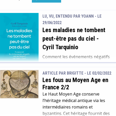
LU, VU, ENTENDU PAR YOANN - LE
29/06/2022
Les maladies ne tombent
peut-être pas du ciel
-
Cyril Tarquinio
Comment les événements négatifs
ont un impact sur notre santé
ARTICLE PAR BRIGITTE -
LE 02/02/2022
Dans cet ouvrage, Cyril Tarquinio
Les fous au Moyen Age en
va plus loin. Selon lui, les
France 2/2
expériences traumatiques vécues
dans l’enfance ne nous
Le Haut Moyen Age conserve
exposeraient pas seulement à des
l’héritage médical antique via les
troubles psychiques à l’âge adulte.
intermédiaires romains et
Des études épidémiologiques
byzantins. Cet héritage fournit des