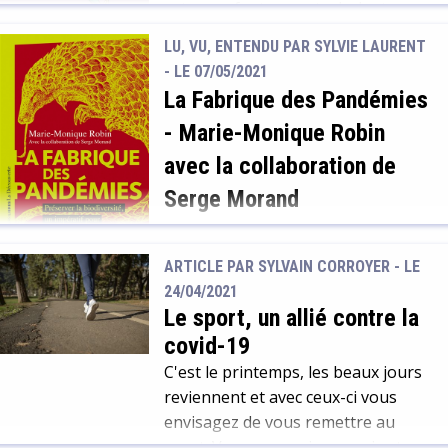
est un enfant assez turbulent,
dans la société ainsi que le droit et
hyperactif et qui a des difficultés à
la responsabilité du fou sont
LU, VU, ENTENDU PAR SYLVIE LAURENT
se faire des amis. Ses relations avec
diversement vécus durant cette
- LE 07/05/2021
ses professeurs ne sont pas au
période en Occident.
La Fabrique des Pandémies
beau fixe. Sa mère s’inquiète. Elle
-
Marie-Monique Robin
va alors prendre rendez-vous avec
différents spécialistes, pour obtenir
avec la collaboration de
un diagnostic. Au bout d’un long et
Serge Morand
éprouvant parcours, […]
Préserver la biodiversité, un
impératif pour la santé de la
ARTICLE PAR SYLVAIN CORROYER -
LE
planète
24/04/2021
Le sport, un allié contre la
Non seulement les activités
covid-19
humaines ont un impact évident
C'est le printemps, les beaux jours
sur la biodiversité, mais encore
reviennent et avec ceux-ci vous
elles créent les conditions pour
envisagez de vous remettre au
l’apparition des pandémies. C’est ce
sport. Vous avez raison, ceci est