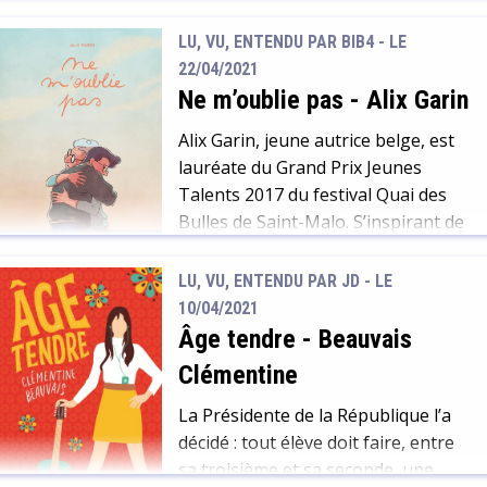
dont témoignent, chiffres à l’appui,
utile pour votre santé, mais
de nombreux scientifiques sollicités
LU, VU, ENTENDU PAR BIB4 - LE
également pour lutter contre la
dans cet essai. Déforestation,
22/04/2021
covid-19.
dérèglement climatique, agriculture
Ne m’oublie pas
-
Alix Garin
et élevages intensifs, urbanisation,
mode de vie hypermobile avec
Alix Garin, jeune autrice belge, est
invasion obsessionnelle de notre
lauréate du Grand Prix Jeunes
environnement… etc, […]
Talents 2017 du festival Quai des
Bulles de Saint-Malo. S’inspirant de
son histoire personnelle, elle nous
livre un beau roman graphique sur
LU, VU, ENTENDU PAR JD - LE
un sujet difficile. La maladie
10/04/2021
d’Alzheimer est cependant abordée
Âge tendre
-
Beauvais
avec justesse et pudeur. La douceur
Clémentine
des traits et les couleurs pastels
servent […]
La Présidente de la République l’a
décidé : tout élève doit faire, entre
sa troisième et sa seconde, une