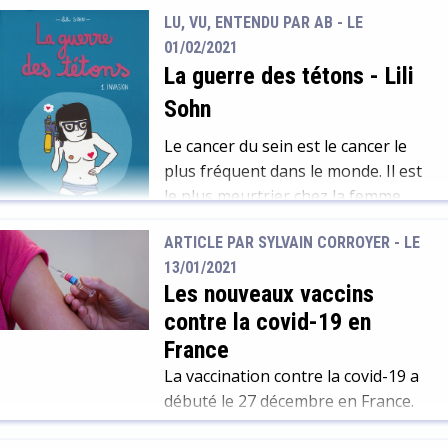
Freud au médical et s’appuyant sur
LU, VU, ENTENDU PAR AB - LE
sa pratique auprès de patients
01/02/2021
atteints de maladies somatiques
La guerre des tétons
-
Lili
graves, Hélène Oppenheim-
Sohn
Gluckman, s’intéresse aux liens et
aux frontières entre psychanalyse
Le cancer du sein est le cancer le
et médecine. Elle s’intéresse à
plus fréquent dans le monde. Il est
l’irruption du somatique dans la
le plus meurtrier chez la femme,
cure, lorsque la maladie frappe
devant le cancer du poumon. Un
l’analysant, mais aussi l’analyste.
ARTICLE PAR SYLVAIN CORROYER -
LE
facteur clé de sa guérison est un
13/01/2021
dépistage précoce, d’où
Les nouveaux vaccins
l’importance d’observer et de
contre la covid-19 en
palper sa poitrine régulièrement. A
noter que de rares cas de cancer du
France
sein […]
La vaccination contre la covid-19 a
débuté le 27 décembre en France.
Le vaccin Pfizer/BioNTech a été mis