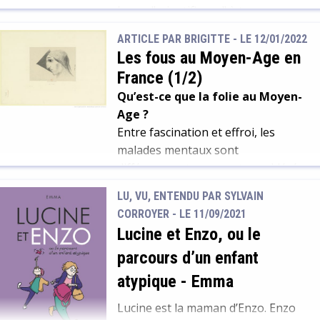
tendent en effet à montrer, qu’ils
bases "scientifiques" à tous ceux
augmenteraient également
(famille, voisins, médecins, juges
ARTICLE PAR BRIGITTE -
LE 12/01/2022
drastiquement notre sensibilité à
etc.) qui gravitent autour du fou.
Les fous au Moyen-Age en
toute une liste de troubles
Par ailleurs, les individus au Moyen
France (1/2)
somatiques. Les conduites
Age, selon leur degré d'érudition,
Qu’est-ce que la folie au Moyen-
addictives, les troubles
oscillent, entre croyances
Age ?
alimentaires, […]
naturalistes et/ou surnaturelles
Entre fascination et effroi, les
dans leur compréhension de la folie
malades mentaux sont
et leur envie de la guérir.
différemment perçus et considérés
selon les époques. Au Moyen Age,
LU, VU, ENTENDU PAR SYLVAIN
La perception de cette figure
CORROYER - LE 11/09/2021
particulière oscille régulièrement
Lucine et Enzo, ou le
entre acceptation, juridique, sociale
parcours d’un enfant
et rejet, violent, voire définitif.
L’univers médiéval de la folie est
atypique
-
Emma
complexe. Ainsi, les aspects
Lucine est la maman d’Enzo. Enzo
médicaux de la folie, la place du fou