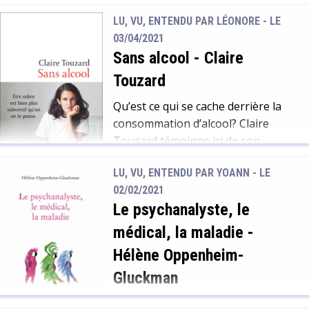
année de service civique. Valentin
LU, VU, ENTENDU PAR LÉONORE - LE
n’a pas de chance : ses vœux ne
03/04/2021
sont pas respectés, et il est envoyé
Sans alcool
-
Claire
dans le Pas-de-Calais, dans un
centre pour personnes âgées
Touzard
atteintes d’Alzheimer,
Qu’est ce qui se cache derrière la
minutieusement reconstitué pour
consommation d’alcool? Claire
ressembler à […]
Touzard témoigne ici de son
parcours vers la sobriété. Et petit à
LU, VU, ENTENDU PAR YOANN - LE
petit, elle tire de multiples fils. Des
02/02/2021
représentations dans la culture
Le psychanalyste, le
pop à l’image du bon vivant
flamboyant, elle décrypte avec
médical, la maladie
-
finesse et sensibilité la place de
Hélène Oppenheim-
l’alcool dans notre société. Ce qui
Gluckman
[…]
Partant du rapport ambigu de