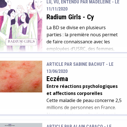
faisaient confiance […]
LU, VU, ENTENDU PAR MADELEINE - LE
dépressives sévères. À 20 ans, alors
11/11/2020
qu’il passe les examens d’une école
Radium Girls
-
Cy
hôtelière, son comportement
exalte le conduit à l’hôpital
La BD se divise en plusieurs
psychiatrique. Quelques années
parties : la première nous permet
plus tard, une seconde crise frappe,
de faire connaissance avec les
le faisant choir d’un état
employées d’USRC, des femmes,
euphorique a un lit d’hôpital. Le […]
qu’on emploie pour peindre les
cadrans des horloges. Pour ce faire,
ARTICLE PAR SABINE BACHUT -
LE
elles utilisent 3 gestes simples : lip,
13/06/2020
dip, paint. Il est difficile, aujourd’hui,
Eczéma
de ne pas frémir en voyant ces
Entre réactions psychologiques
Ghost girls, qui brillent dans […]
et affections corporelles
Cette maladie de peau concerne 2,5
millions de personnes en France.
Non contagieuse, elle n'est pas le
résultat d'une mauvaise hygiène
ARTICLE PAR ALAIN CARACO -
LE