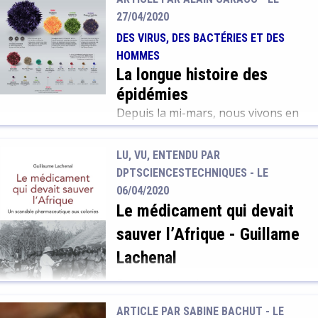
mais le résultat d'une réaction
27/04/2020
excessive du corps face à des
DES VIRUS, DES BACTÉRIES ET DES
facteurs environnementaux
HOMMES
(pollution, allergènes...) et psycho-
La longue histoire des
sociaux (stress, angoisses,
épidémies
émotions intenses...). L'eczéma peut
prendre de multiples formes ce qui
Depuis la mi-mars, nous vivons en
complique son diagnostic et sa
France un moment inédit. Les
prise en charge.
déplacements sont réduits au
LU, VU, ENTENDU PAR
minimum et soumis à autorisation.
DPTSCIENCESTECHNIQUES - LE
Les activités du plus grand nombre
06/04/2020
sont arrêtées ou ralenties, tandis
Le médicament qui devait
que l'effort collectif se concentre
sauver l’Afrique
-
Guillame
sur l'approvisionnement, les soins
et la sécurité. Personne ne se
Lachenal
souvient d'un événement d'une
De nos jours, si des chercheurs
telle ampleur. Pourtant, l'histoire
proposaient de tester un
des épidémies est aussi ancienne
ARTICLE PAR SABINE BACHUT -
LE