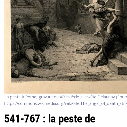
La peste à Rome, gravure du XIXes iècle Jules-Élie Delaunay (Sourc
https://commons.wikimedia.org/wiki/File:The_angel_of_death_st
541-767 : la peste de