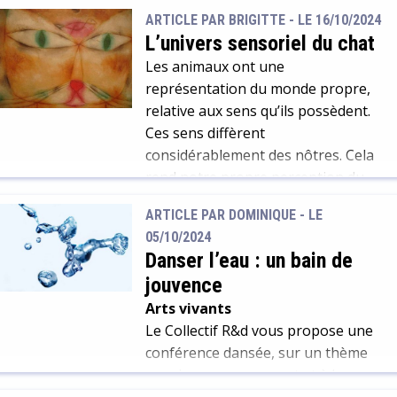
la saison froide. Que doit faire la
siècles. À l'occasion de l'exposition
ARTICLE PAR BRIGITTE -
LE 16/10/2024
petite oie ? Où trouver sa place ?
"L'appel de la forêt", qui court
L’univers sensoriel du chat
C’est lorsqu’elle lève les yeux vers le
jusqu'à février 2025, nous vous
Les animaux ont une
ciel qu’elle comprend enfin, et
proposons un tour d'horizon de
représentation du monde propre,
s’envole ! Un petit album jeunesse à
nos plus savoureux documents
relative aux sens qu’ils possèdent.
découvrir alors que nous pouvons
autour des champignons, ces
Ces sens diffèrent
voir les oies partir pour le […]
habitants atypiques de la forêt
considérablement des nôtres. Cela
(mais pas que).
rend notre propre perception du
monde unique parmi des milliers
ARTICLE PAR DOMINIQUE -
LE
d’autres dans le règne animal.
05/10/2024
Danser l’eau : un bain de
jouvence
Arts vivants
Le Collectif R&d vous propose une
conférence dansée, sur un thème
propice au mouvement et à la
créativité : l'eau. A la fois essentielle