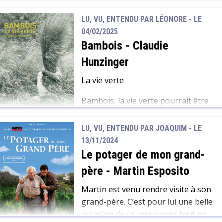
oiseaux particulièrement actifs en
LU, VU, ENTENDU PAR LÉONORE - LE
cette saison : retour des
04/02/2025
migrateurs, chants d’amour,
Bambois
-
Claudie
nidification… Pour admirer au
mieux leur grande diversité, la
Hunzinger
bibliothèque vous propose une
La vie verte
sélection d’ouvrages récents qui
permettra aux ornithologues
Bambois, la vie verte pourrait être
amateurs de reconnaître en un
un témoignage somme toute banal
coup d’œil qui se cache derrière ce
d’un retour à la terre d’un couple
LU, VU, ENTENDU PAR JOAQUIM - LE
ramage ou ce plumage…
de soixante-huitards dans les
13/11/2024
années 1970. Mais, c’est en 1964
Le potager de mon grand-
que le récit commence, et avec lui
père
-
Martin Esposito
l’exploration d’un nouveau rapport
à la nature. Le texte est un carnet
Martin est venu rendre visite à son
de bord. Mélu(Claudie) et
grand-père. C’est pour lui une belle
Pagel(Francis) écrivent à deux […]
occasion de se ressourcer tout en