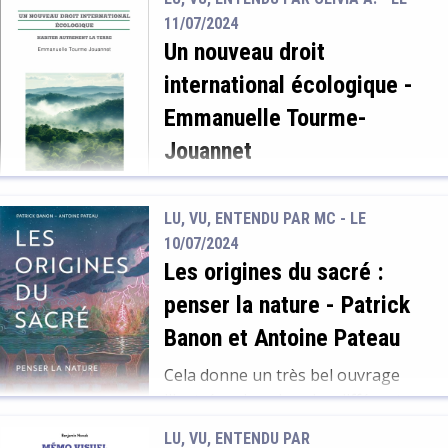
l'écho de ces découvertes, en
11/07/2024
publiant des ouvrages de
Un nouveau droit
vulgarisation scientifique
international écologique
-
particulièrement stimulants. En
voici une sélection.
Emmanuelle Tourme-
Jouannet
habiter autrement la Terre
LU, VU, ENTENDU PAR MC - LE
Derrière l’aspect érudit de cet essai
10/07/2024
de droit international se cache en
Les origines du sacré :
réalité un livre étonnamment
penser la nature
-
Patrick
accessible et revitalisant sur le rôle
que peut et doit jouer le droit au
Banon et Antoine Pateau
service du vivant au sens large.
Cela donne un très bel ouvrage
Spécialiste en droit international et
illustré, qui explore les différents
philosophie du droit, Emmanuelle
éléments et espaces : l’eau, la terre,
Tourme-Jouannet s’inspire de
LU, VU, ENTENDU PAR