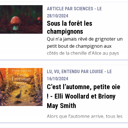
lui proposant son aide. C’est aussi
ARTICLE PAR SCIENCES -
LE
le moyen de partager de beaux
28/10/2024
instants de vie. Son aîné lui fera
Sous la forêt les
part de ses précieuses
champignons
connaissances en matière de
jardinage. Et ce n’est pas rien, cela
Qui n'a jamais rêvé de grignoter un
représente tout […]
petit bout de champignon aux
côtés de la chenille d'Alice au pays
des merveilles ? Délicieux
ingrédients propices aux potages
LU, VU, ENTENDU PAR LOUISE - LE
et omelettes en tous genres, ou
16/10/2024
poisons violents à l'origine de
C’est l’automne, petite oie
terribles maux, les champignons
!
-
Elli Woollard et Briony
sont d'abord de fascinants êtres
vivants. Chatoyants, dotés de
May Smith
couleurs vives, peu ragoûtants ou
Alors que l’automne arrive, tous les
carrément effrayants, ils alimentent
animaux s’affairent pour préparer
les imaginaires depuis bien des