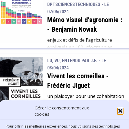
le feu, le ciel, le vent, mais aussi les
l’Ethique de la considération et la
DPTSCIENCESTECHNIQUES - LE
pierres et les arbres…. « Nous
Phénoménologie […]
07/06/2024
découvrons ainsi comment l’Homo
Mémo visuel d’agronomie :
religiosus a pensé l’invisible et
-
Benjamin Nowak
donné un sens caché au réel ».
Magnifique lecture !
enjeux et défis de l'agriculture
expliqués en 100 infographies
Les défis de l’agriculture
LU, VU, ENTENDU PAR J.E. - LE
aujourd’hui et demain : voilà un
08/04/2024
sujet d’actualité ! Ce guide est un
Vivent les corneilles
-
excellent point de départ pour
Frédéric Jiguet
appréhender le domaine. Les
graphiques, les cartes, les chiffres
un plaidoyer pour une cohabitation
et les textes courts peuvent aussi
responsable
Gérer le consentement aux
aider les scolaires à préparer un
cookies
En 2015 la ville de Paris demande à
exposé ou un devoir.
Frédéric Jiguet, ornithologue au
Pour offrir les meilleures expériences, nous utilisons des technologies