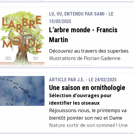
[…]
Dickinson
LU, VU, ENTENDU PAR SAMI - LE
Emily Dickinson était une figure
15/03/2025
singulière du XIXe siècle : solitaire,
L’arbre monde
-
Francis
voire asociale, elle s’avérait
généreuse et bienveillante avec
Martin
celles et ceux qui l’entouraient.
Découvrez au travers des superbes
Proche de sa famille, elle n’a jamais
illustrations de Florian Gadenne
désiré en fonder une – et
tout un écosystème
d’ailleurs, elle a pu rester
interdépendant. Des dizaines
célibataire toute sa vie. Écrivaine
ARTICLE PAR J.E. -
LE 24/02/2025
d’oiseaux et petits mammifères
prolixe mais exigeante, la poétesse
Une saison en ornithologie
nichant au creux de ses branches,
a défié bien des […]
Sélection d'ouvrages pour
en passant par ses feuilles mortes
identifier les oiseaux
nourrissant la mycorhize en son
Réjouissons-nous, le printemps va
sol, c’est une vie multiple et
bientôt pointer son nez et Dame
précieuse que nous fait découvrir
Nature sortir de son sommeil ! Une
cet arbre-monde.
période idéale pour observer les