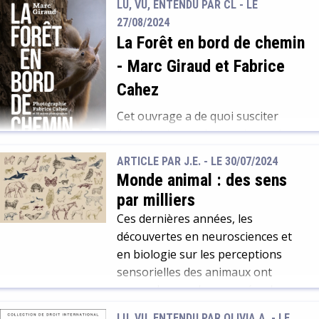
LU, VU, ENTENDU PAR CL - LE
de sujets, que ce soit sciences,
27/08/2024
nature ou histoire. Celui de Juillet
La Forêt en bord de chemin
traite d’un sujet très estival : les
-
Marc Giraud et Fabrice
poissons. Plus précisément : les
poissons abyssaux. Même si c’est à
Cahez
destination des 5/8 ans, les
Cet ouvrage a de quoi susciter
explications données sont
l’enthousiasme de tous les curieux
suffisamment complètes pour
de nature. Alliant de superbes
également […]
ARTICLE PAR J.E. -
LE 30/07/2024
photographies à des textes courts
Monde animal : des sens
et très pertinents, il fourmille
par milliers
d’informations qui vont vous
Ces dernières années, les
étonner ou vous amuser. Les
découvertes en neurosciences et
auteurs vous emmènent au cœur
en biologie sur les perceptions
de la forêt vivante. Particularités
sensorielles des animaux ont
des végétaux ou des animaux,
connu de grandes avancées. Les
interactions entre espèces, tout
éditeurs se sont récemment fait
prend […]
LU, VU, ENTENDU PAR OLIVIA A. - LE