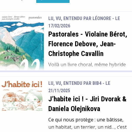
LU, VU, ENTENDU PAR LÉONORE - LE
17/02/2026
Pastorales
-
Violaine Bérot,
Florence Debove, Jean-
Christophe Cavallin
Voilà un livre choral, même hybride
à la croisée des voix et des genres.
Dans Pastorales se tisse une
LU, VU, ENTENDU PAR BIB4 - LE
chronique à deux voix de l’élevage
21/11/2025
en alpage. Qui parle? La personne
J’habite ici !
-
Jiri Dvorak &
qui lit ne saura pas toujours : celle
Daniela Olejnikova
qui élève des chèvres, ou celle qui
élève des brebis? celle qui a arrêté
Ce qui nous protège : une bâtisse,
l’élevage et […]
un habitat, un terrier, un nid…, c’est