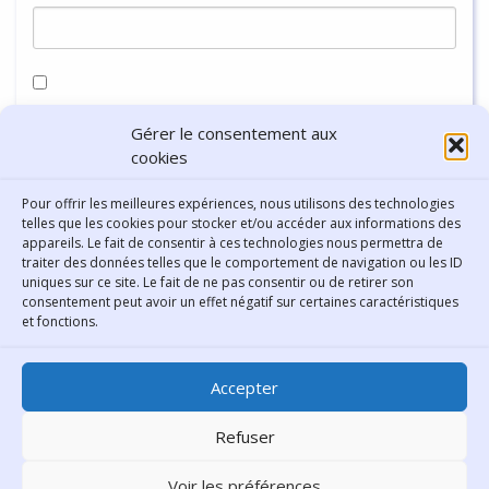
Enregistrer mon nom, mon e-mail et mon site dans le
Gérer le consentement aux
navigateur pour mon prochain commentaire.
cookies
Pour offrir les meilleures expériences, nous utilisons des technologies
telles que les cookies pour stocker et/ou accéder aux informations des
appareils. Le fait de consentir à ces technologies nous permettra de
traiter des données telles que le comportement de navigation ou les ID
uniques sur ce site. Le fait de ne pas consentir ou de retirer son
consentement peut avoir un effet négatif sur certaines caractéristiques
Contact
et fonctions.
Bibliothèque municipale de
Accepter
Lyon
30 Boulevard Vivier-Merle
Refuser
69431 Lyon Cedex 03
Voir les préférences