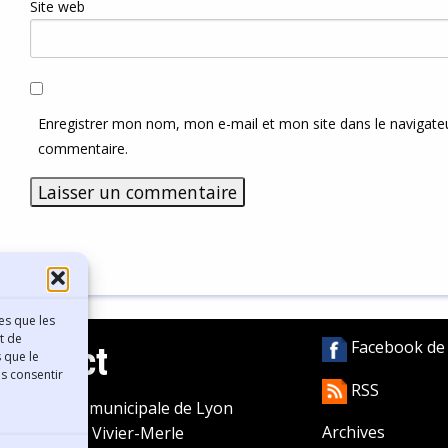
Site web
Enregistrer mon nom, mon e-mail et mon site dans le navigat
commentaire.
es que les
t de
Facebook de l
Contact
 que le
as consentir
RSS
ibliothèque municipale de Lyon
Archives
0 Boulevard Vivier-Merle