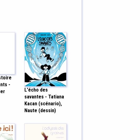
stoire
nts -
L'écho des
ier
savantes - Tatiana
Kacan (scénario),
Naute (dessin)