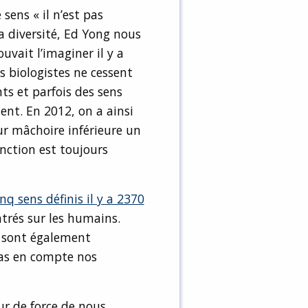
sens « il n’est pas
la diversité, Ed Yong nous
uvait l’imaginer il y a
s biologistes ne cessent
nts et parfois des sens
nt. En 2012, on a ainsi
ur mâchoire inférieure un
onction est toujours
inq sens définis il y a 2370
entrés sur les humains.
s sont également
pas en compte nos
our de force de nous