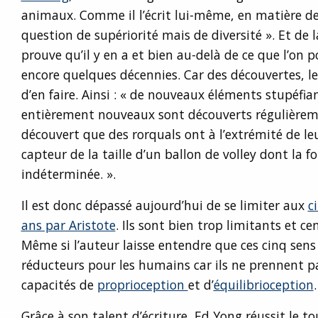
animaux. Comme il l’écrit lui-même, en matière de 
question de supériorité mais de diversité ». Et de 
prouve qu’il y en a et bien au-delà de ce que l’on po
encore quelques décennies. Car des découvertes, le
d’en faire. Ainsi : « de nouveaux éléments stupéfia
entièrement nouveaux sont découverts régulièreme
découvert que des rorquals ont à l’extrémité de le
capteur de la taille d’un ballon de volley dont la f
indéterminée. ».
Il est donc dépassé aujourd’hui de se limiter aux
c
ans par Aristote
. Ils sont bien trop limitants et c
Même si l’auteur laisse entendre que ces cinq sen
réducteurs pour les humains car ils ne prennent 
capacités de
proprioception
et d’
équilibrioception
.
Grâce à son talent d’écriture, Ed Yong réussit le t