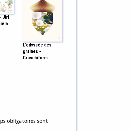
- Jiri
iela
L'odyssée des
graines -
Cruschiform
s obligatoires sont