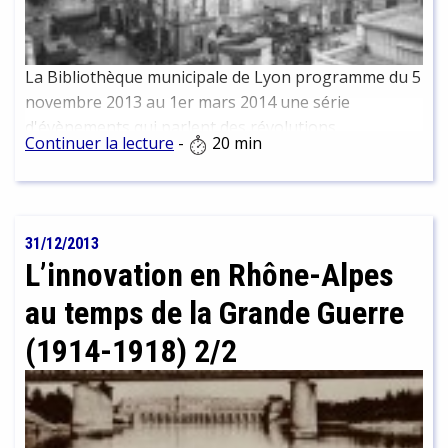
La Bibliothèque municipale de Lyon programme du 5
novembre 2013 au 1er mars 2014 une série
d'évènements qui parlent des révolutions
Continuer la lecture
-
20 min
industrielles en Rhône-Alpes à travers les domaines
des pôles de compétitivité : le textile (Techtera), la
chimie (Axelera), la plasturgie (Plastipolis),
l'automobile et les transports (Lyon Urban Trucks
31/12/2013
and Bus), les biotechnologies (Lyonbiopôle), et
L’innovation en Rhône-Alpes
l'image-cinéma (Imaginove). Expositions et
rencontres sont regroupées sous le label Une
au temps de la Grande Guerre
Fabrique de l'innovation. Cette manifestation
(1914-1918) 2/2
n'intervient qu'à quelques mois des
commémorations du centenaire de la Première
Guerre Mondiale. C'est pourquoi nous vous
proposons d'établir un pont entre ces deux