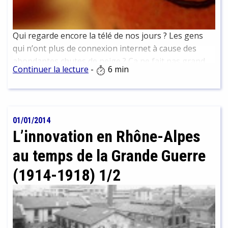
Qui regarde encore la télé de nos jours ? Les gens
qui n’ont plus de connexion internet à cause des
abondantes chutes de neige ? Ca ne fait pas grand
Continuer la lecture
-
6 min
monde, puisque de toute façon maintenant, la télé
arrive le plus souvent avec internet, et que la neige
n’arrive carrément pas… Et puis qui regarde […]
01/01/2014
L’innovation en Rhône-Alpes
au temps de la Grande Guerre
(1914-1918) 1/2