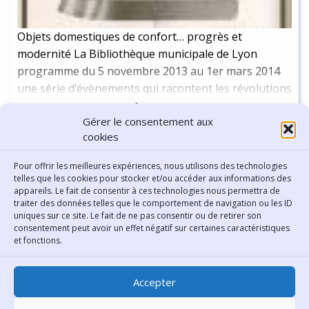
Guerre Mondiale. C'est pourquoi nous vous
proposons d'établir un pont entre ces deux
Objets domestiques de confort… progrès et
actualités majeures de la Bibliothèque à travers un
modernité La Bibliothèque municipale de Lyon
double Point d'Actu, consacré à l'innovation en
programme du 5 novembre 2013 au 1er mars 2014
Rhône-Alpes au cours de la période 1914-1918. La
une série d’évènements qui racontent les révolutions
première partie s'intéresse au développement d'une
industrielles en Rhône-Alpes à travers les domaines
Continuer la lecture
-
31 min
industrie spécialisée capable de répondre aux
Gérer le consentement aux
des pôles de compétitivité : le textile (Techtera), la
besoins matériels de l'armée. La deuxième partie
cookies
chimie (Axelera), la plasturgie (Plastipolis),
revient sur les innovations connexes permettant de
l’automobile et les transports (Lyon Urban […]
soutenir l'Etat en guerre dans les domaines de
Pour offrir les meilleures expériences, nous utilisons des technologies
Afficher plus
telles que les cookies pour stocker et/ou accéder aux informations des
l'énergie, des télécommunications et de la médecine.
appareils. Le fait de consentir à ces technologies nous permettra de
traiter des données telles que le comportement de navigation ou les ID
uniques sur ce site. Le fait de ne pas consentir ou de retirer son
consentement peut avoir un effet négatif sur certaines caractéristiques
Contact
et fonctions.
Bibliothèque municipale de
Accepter
Lyon