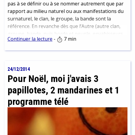
chimique et pétrochimique (PCH meetings). Pourquoi
pas à se définir ou à se nommer autrement que par
ne pas profiter de ces événements pour mettre en
rapport au milieu naturel ou aux manifestations du
lumière quelques précurseurs du 19e siècle comme
surnaturel, le clan, le groupe, la bande sont la
les inventeurs de nouvelles couleurs ? Du bleu
référence. En revanche dès que l’Autre (autre clan,
Guimet à la fuchsine, nombreux sont les coloris
groupe, bande, puis horde et peuple, envahisseurs
Continuer la lecture
-
7 min
créés à cette époque par les chimistes et teinturiers
ou transfuges) se manifeste, […]
lyonnais pour embellir les soieries (notamment) ou
améliorer les procédés existants. Bien que les
retombées économiques n'aient pas toujours été à
24/12/2014
la hauteur des espérances, ces découvertes ont
Pour Noël, moi j'avais 3
permis à l'industrie textile de prospérer et à la chimie
de s'enraciner en terre lyonnaise.
papillotes, 2 mandarines et 1
programme télé