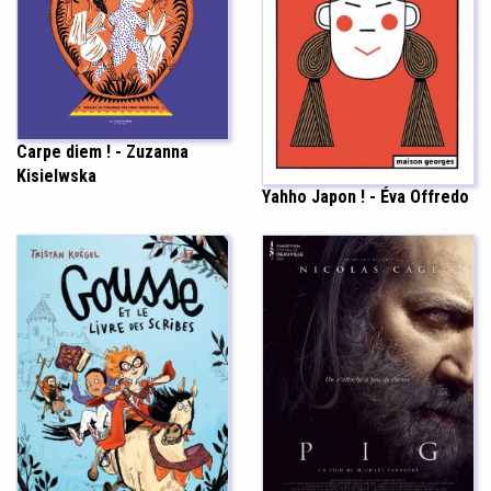
Carpe diem ! - Zuzanna
Kisielwska
Yahho Japon ! - Éva Offredo