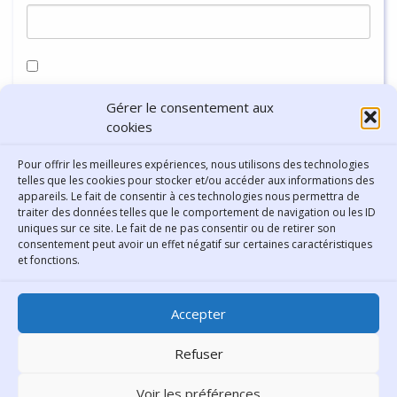
Enregistrer mon nom, mon e-mail et mon site dans le
Gérer le consentement aux
navigateur pour mon prochain commentaire.
cookies
Pour offrir les meilleures expériences, nous utilisons des technologies
telles que les cookies pour stocker et/ou accéder aux informations des
appareils. Le fait de consentir à ces technologies nous permettra de
traiter des données telles que le comportement de navigation ou les ID
uniques sur ce site. Le fait de ne pas consentir ou de retirer son
consentement peut avoir un effet négatif sur certaines caractéristiques
Contact
et fonctions.
Bibliothèque municipale de
Accepter
Lyon
30 Boulevard Vivier-Merle
Refuser
69431 Lyon Cedex 03
Voir les préférences