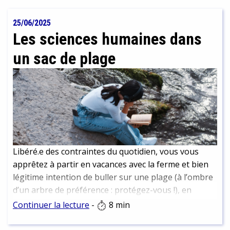
rencontres, recherche d’archives ont permis de
reconstituer son histoire et d’en faire un portrait
25/06/2025
vivant que nous vous livrons ici.
Les sciences humaines dans
un sac de plage
Libéré.e des contraintes du quotidien, vous vous
apprêtez à partir en vacances avec la ferme et bien
légitime intention de buller sur une plage (à l’ombre
d’un arbre de préférence : protégez-vous !), en
dégainant un roman bien dépaysant… Et si la période
Continuer la lecture
-
8 min
estivale était plutôt l’occasion de prendre du recul
sur la société et le monde tels qu’ils vont. Si c’était en