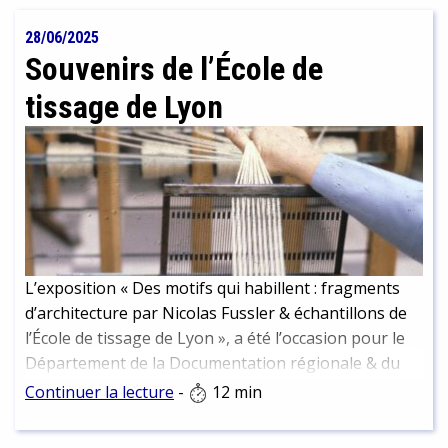
28/06/2025
Souvenirs de l’École de
tissage de Lyon
L’exposition « Des motifs qui habillent : fragments
d’architecture par Nicolas Fussler & échantillons de
l’École de tissage de Lyon », a été l’occasion pour le
Département de la Documentation régionale & du
Dépôt légal de mettre un coup de projecteur sur
Continuer la lecture
-
12 min
l’École de tissage et sa bibliothèque, dont la BmL
conserve une partie des collections. Visites,