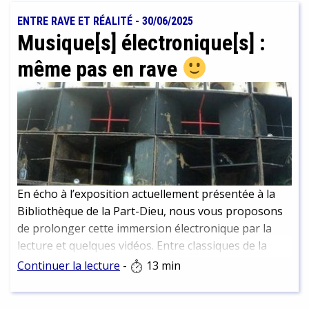
ENTRE RAVE ET RÉALITÉ
-
30/06/2025
Musique[s] électronique[s] :
même pas en rave
En écho à l’exposition actuellement présentée à la
Bibliothèque de la Part-Dieu, nous vous proposons
de prolonger cette immersion électronique par la
lecture et quelques vidéos. Entre classiques de la
culture électro et nouvelles perspectives.
Continuer la lecture
-
13 min