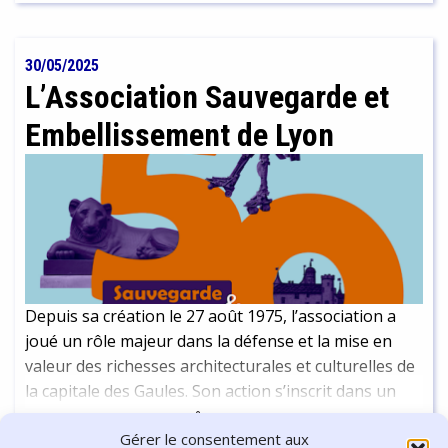
nuls et 41 victoires pour Sarah. C'est ici l'occasion de
revenir avec elle sur son parcours et sa passion.
30/05/2025
L’Association Sauvegarde et
Embellissement de Lyon
Depuis sa création le 27 août 1975, l’association a
joué un rôle majeur dans la défense et la mise en
valeur des richesses architecturales et culturelles de
la capitale des Gaules. Son action s’inscrit dans un
réseau plus large d’associations et de structures
Continuer la lecture
-
16 min
Gérer le consentement aux
engagées dans la préservation du patrimoine mais