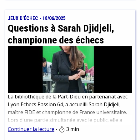
continuer à les déguster plus tard. Nous vous en
présentons un petit échantillon ici. Attention
cependant à ne pas trop plonger dans un chapitre
JEUX D'ÉCHEC
-
18/06/2025
passionnant et en ressortir trois arrêts plus loin que
Questions à Sarah Djidjeli,
votre destination ! Nous parlons d’expérience…
championne des échecs
La bibliothèque de la Part-Dieu en partenariat avec
Lyon Echecs Passion 64, a accueilli Sarah Djidjeli,
maître FIDE et championne de France universitaire.
Lors d'une partie simultanée avec le public, elle a
affronté 44 joueuses et joueurs. Résultat final, alors
Continuer la lecture
-
3 min
que toutes les parties n'étaient pas terminées : 3