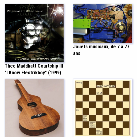
Jouets musicaux, de 7 à 77
ans
Thee Maddkatt Courtship III
"I Know Electrikboy" (1999)