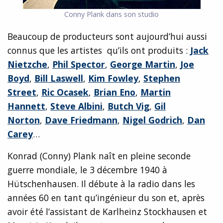
Conny Plank dans son studio
Beaucoup de producteurs sont aujourd’hui aussi
connus que les artistes qu’ils ont produits :
Jack
Nietzche
,
Phil Spector
,
George Martin
,
Joe
Boyd
,
Bill Laswell
,
Kim Fowley
,
Stephen
Street
,
Ric Ocasek
,
Brian Eno
,
Martin
Hannett
,
Steve Albini
,
Butch Vig
,
Gil
Norton
,
Dave Friedmann
,
Nigel Godrich
,
Dan
Carey
…
Konrad (Conny) Plank naît en pleine seconde
guerre mondiale, le 3 décembre 1940 à
Hütschenhausen. Il débute à la radio dans les
années 60 en tant qu’ingénieur du son et, après
avoir été l’assistant de Karlheinz Stockhausen et