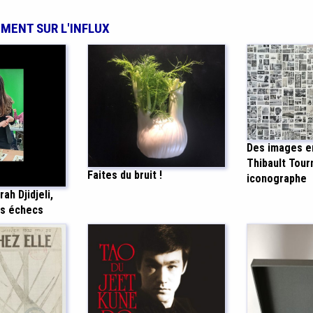
EMENT SUR L'INFLUX
Des images en
Thibault Tour
Faites du bruit !
iconographe
ah Djidjeli,
s échecs