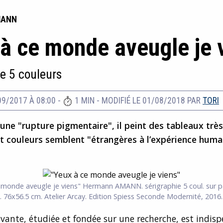
MANN
à ce monde aveugle je 
ie 5 couleurs
09/2017 À 08:00
-
1 MIN
-
MODIFIÉ LE 01/08/2018
PAR
TORI
d’une "rupture pigmentaire", il peint des tableaux trè
t couleurs semblent "étrangères à l’expérience humai
 monde aveugle je viens"
Hermann AMANN. sérigraphie 5 coul. sur p
. 76x56.5 cm. Atelier Arcay. Edition Spiess Seconde Modernité, 2016
ivante, étudiée et fondée sur une recherche, est indis