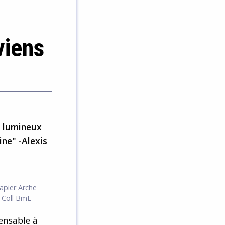
viens
s lumineux
ne" -Alexis
apier Arche
. Coll BmL
pensable à