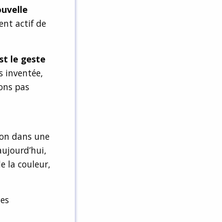
uvelle
ent actif de
t le geste
s inventée,
ons pas
sion dans une
aujourd’hui,
e la couleur,
des