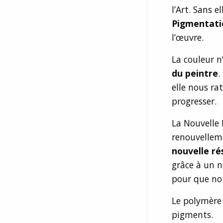
l’Art. Sans e
Pigmentati
l’œuvre.
La couleur n
du peintre
.
elle nous ra
progresser.
La Nouvelle 
renouvellem
nouvelle r
grâce à un n
pour que not
Le polymère n
pigments.