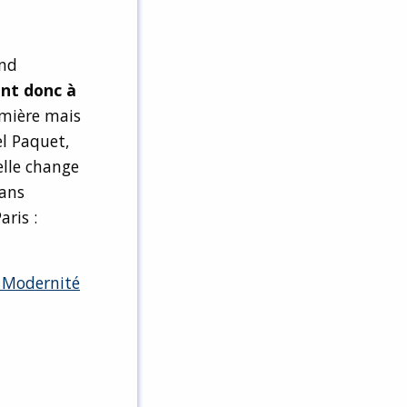
end
nt donc à
umière mais
el Paquet,
elle change
dans
Paris :
 Modernité