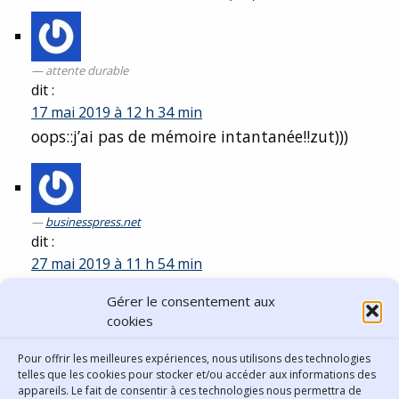
attente durable
dit :
17 mai 2019 à 12 h 34 min
oops::j’ai pas de mémoire intantanée!!zut)))
businesspress.net
dit :
27 mai 2019 à 11 h 54 min
c’est un bon article qui raconte les
Gérer le consentement aux
inconvénients des réseaux sociaux .
cookies
Comments are closed.
Pour offrir les meilleures expériences, nous utilisons des technologies
telles que les cookies pour stocker et/ou accéder aux informations des
appareils. Le fait de consentir à ces technologies nous permettra de