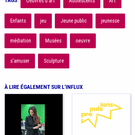
TAGS
:
Oeuvres d'art
Adolescents
Art
Enfants
jeu
Jeune public
jeunesse
médiation
Musées
oeuvre
s'amuser
Sculpture
À LIRE ÉGALEMENT SUR L'INFLUX