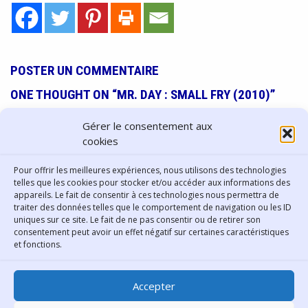
POSTER UN COMMENTAIRE
ONE THOUGHT ON “MR. DAY : SMALL FRY (2010)”
Ping :
Songs of love Plongée dans la scène soul de
Gérer le consentement aux
Lyon (car elle en a une) area - Love Songs
cookies
Comments are closed.
Pour offrir les meilleures expériences, nous utilisons des technologies
telles que les cookies pour stocker et/ou accéder aux informations des
appareils. Le fait de consentir à ces technologies nous permettra de
traiter des données telles que le comportement de navigation ou les ID
uniques sur ce site. Le fait de ne pas consentir ou de retirer son
consentement peut avoir un effet négatif sur certaines caractéristiques
Contact
et fonctions.
Bibliothèque municipale de
Accepter
Lyon