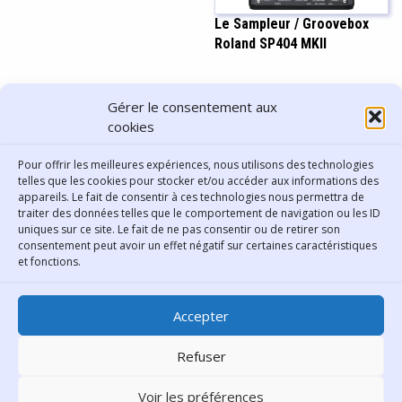
Le Sampleur / Groovebox
Roland SP404 MKII
PARTAGER CET ARTICLE
Gérer le consentement aux
cookies
Pour offrir les meilleures expériences, nous utilisons des technologies
telles que les cookies pour stocker et/ou accéder aux informations des
appareils. Le fait de consentir à ces technologies nous permettra de
traiter des données telles que le comportement de navigation ou les ID
uniques sur ce site. Le fait de ne pas consentir ou de retirer son
consentement peut avoir un effet négatif sur certaines caractéristiques
Contact
et fonctions.
Bibliothèque municipale de
Accepter
Lyon
30 Boulevard Vivier-Merle
Refuser
69431 Lyon Cedex 03
Voir les préférences