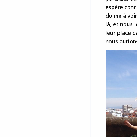
espère conco
donne à voir
là, et nous
leur place d
nous aurions