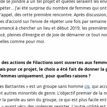
de se joindre à un tel projet et quelles seraient les en
épéter… J’ai été surprise du nombre de femmes qui on
l’appel, dès cette première rencontre. Après discussio
 d’accord sur l’envie de répéter une fois par semain
ommencé à chercher un lieu et début 2019, les première
, pleines d’énergie et de joie de démarrer ce tout n
 elles comme pour moi.
 des actions de Filactions sont ouvertes aux femm
s pour ce projet, le choix a été fait de donner la p
femmes uniquement, pour quelles raisons ?
s Battantes » est un groupe sans homme
cis
, qui acc
t autres minorités de genre. L’objectif premier de la 
er la parole au sein du groupe, ce qui est plus facile en
 » ayant vécu des violences sexistes. L’autre utilité est