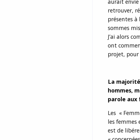
aurait envie 
retrouver, r
présentes à 
sommes mises
J’ai alors c
ont commencé
projet, pour
La majorité
hommes, mai
parole aux 
Les « Femme
les femmes e
est de libér
« concernées