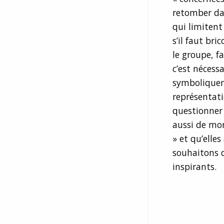
retomber d
qui limitent
s’il faut bri
le groupe, f
c’est nécess
symboliqueme
représentatio
questionner 
aussi de mon
» et qu’elle
souhaitons d
inspirants.