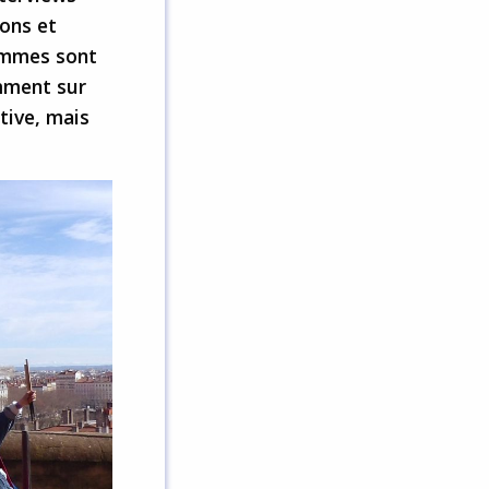
ions et
femmes sont
amment sur
tive, mais