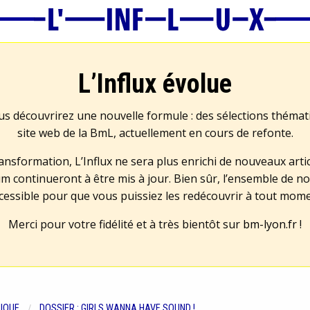
L’Influx évolue
us découvrirez une nouvelle formule : des sélections théma
site web de la BmL, actuellement en cours de refonte.
transformation, L’Influx ne sera plus enrichi de nouveaux artic
m continueront à être mis à jour. Bien sûr, l’ensemble de no
cessible pour que vous puissiez les redécouvrir à tout mom
Merci pour votre fidélité et à très bientôt sur
bm-lyon.fr
!
IQUE
DOSSIER : GIRLS WANNA HAVE SOUND !