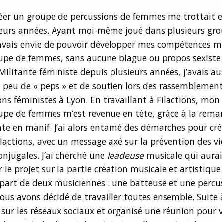
réer un groupe de percussions de femmes me trottait e
ieurs années. Ayant moi-même joué dans plusieurs gro
’avais envie de pouvoir développer mes compétences m
upe de femmes, sans aucune blague ou propos sexiste 
 Militante féministe depuis plusieurs années, j’avais au
peu de « peps » et de soutien lors des rassemblement
ns féministes à Lyon. En travaillant à Filactions, mon
upe de femmes m’est revenue en tête, grâce à la rema
te en manif. J’ai alors entamé des démarches pour cré
ilactions, avec un message axé sur la prévention des vi
conjugales. J’ai cherché une
leadeuse
musicale qui aurai
 le projet sur la partie création musicale et artistique 
 part de deux musiciennes : une batteuse et une percu
Nous avons décidé de travailler toutes ensemble. Suite à 
fo sur les réseaux sociaux et organisé une réunion pour 