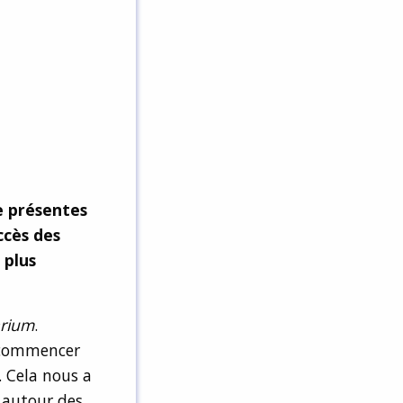
e présentes
accès des
 plus
arium
.
r commencer
 Cela nous a
e autour des