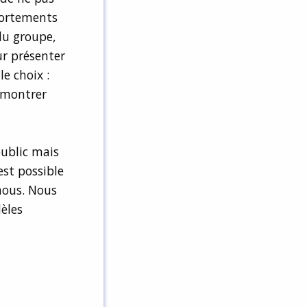
ortements
du groupe,
our présenter
le choix :
r montrer
public mais
est possible
 nous. Nous
èles