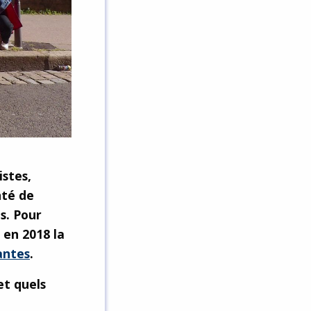
istes,
nté de
s. Pour
 en 2018 la
antes
.
et quels