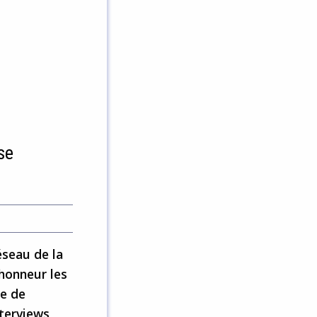
se
éseau de la
honneur les
re de
nterviews