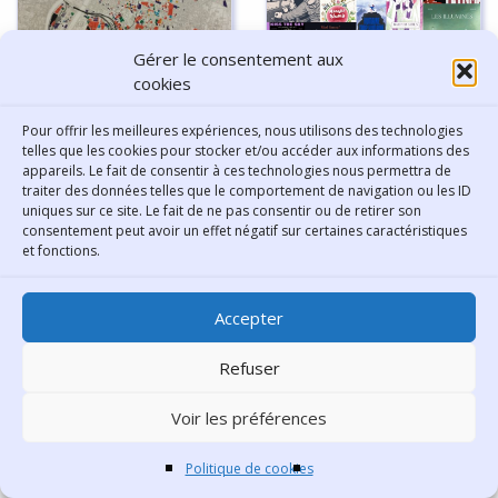
Gérer le consentement aux
Fiction ou réel, pourquoi
cookies
choisir ? 2/3
Pour offrir les meilleures expériences, nous utilisons des technologies
telles que les cookies pour stocker et/ou accéder aux informations des
appareils. Le fait de consentir à ces technologies nous permettra de
Lyon, métropole fabricante
traiter des données telles que le comportement de navigation ou les ID
uniques sur ce site. Le fait de ne pas consentir ou de retirer son
de demain ?
consentement peut avoir un effet négatif sur certaines caractéristiques
et fonctions.
Accepter
Refuser
Pièces jouées à Lyon en
On enterre à la Guillotière !
2024-2025
Voir les préférences
Politique de cookies
PARTAGER CET ARTICLE