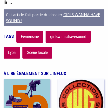
là …
Cet article fait partie du dossier
GIRLS WANNA HAVE
SOUND !
.
TAGS
:
Féminisme
girlswannahavesound
Lyon
Scène locale
À LIRE ÉGALEMENT SUR L'INFLUX